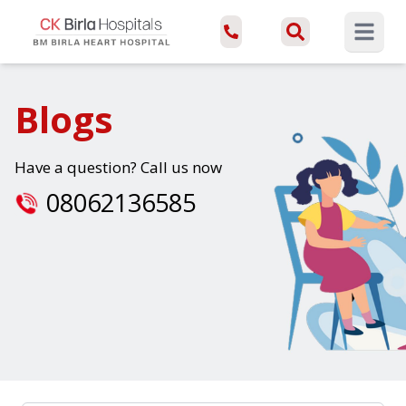
Open ma
Blogs
Have a question? Call us now
08062136585