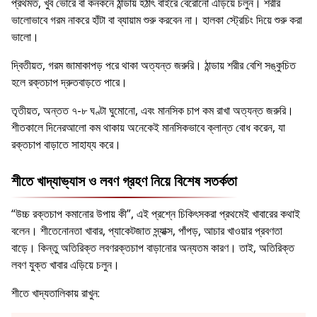
প্রথমত, খুব ভোরে বা কনকনে ঠান্ডায় হঠাৎ বাইরে বেরোনো এড়িয়ে চলুন। শরীর
ভালোভাবে গরম নাকরে হাঁটা বা ব্যায়াম শুরু করবেন না। হালকা স্ট্রেচিং দিয়ে শুরু করা
ভালো।
দ্বিতীয়ত, গরম জামাকাপড় পরে থাকা অত্যন্ত জরুরি। ঠান্ডায় শরীর বেশি সঙ্কুচিত
হলে রক্তচাপ দ্রুতবাড়তে পারে।
তৃতীয়ত, অন্তত ৭-৮ ঘণ্টা ঘুমোনো, এবং মানসিক চাপ কম রাখা অত্যন্ত জরুরি।
শীতকালে দিনেরআলো কম থাকায় অনেকেই মানসিকভাবে ক্লান্ত বোধ করেন, যা
রক্তচাপ বাড়াতে সাহায্য করে।
শীতে খাদ্যাভ্যাস ও লবণ গ্রহণ নিয়ে বিশেষ সতর্কতা
“উচ্চ রক্তচাপ কমানোর উপায় কী”, এই প্রশ্নে চিকিৎসকরা প্রথমেই খাবারের কথাই
বলেন। শীতেনোনতা খাবার, প্যাকেটজাত স্ন্যাক্স, পাঁপড়, আচার খাওয়ার প্রবণতা
বাড়ে। কিন্তু অতিরিক্ত লবণরক্তচাপ বাড়ানোর অন্যতম কারণ। তাই, অতিরিক্ত
লবণ যুক্ত খাবার এড়িয়ে চলুন।
শীতে খাদ্যতালিকায় রাখুন: