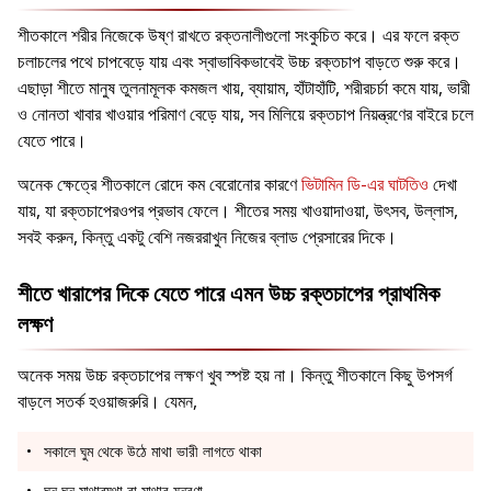
শীতকালে শরীর নিজেকে উষ্ণ রাখতে রক্তনালীগুলো সংকুচিত করে। এর ফলে রক্ত
চলাচলের পথে চাপবেড়ে যায় এবং স্বাভাবিকভাবেই উচ্চ রক্তচাপ বাড়তে শুরু করে।
এছাড়া শীতে মানুষ তুলনামূলক কমজল খায়, ব্যায়াম, হাঁটাহাঁটি, শরীরচর্চা কমে যায়, ভারী
ও নোনতা খাবার খাওয়ার পরিমাণ বেড়ে যায়, সব মিলিয়ে রক্তচাপ নিয়ন্ত্রণের বাইরে চলে
যেতে পারে।
অনেক ক্ষেত্রে শীতকালে রোদে কম বেরোনোর কারণে
ভিটামিন ডি-এর ঘাটতিও
দেখা
যায়, যা রক্তচাপেরওপর প্রভাব ফেলে। শীতের সময় খাওয়াদাওয়া, উৎসব, উল্লাস,
সবই করুন, কিন্তু একটু বেশি নজররাখুন নিজের ব্লাড প্রেসারের দিকে।
শীতে খারাপের দিকে যেতে পারে এমন উচ্চ রক্তচাপের প্রাথমিক
লক্ষণ
অনেক সময় উচ্চ রক্তচাপের লক্ষণ খুব স্পষ্ট হয় না। কিন্তু শীতকালে কিছু উপসর্গ
বাড়লে সতর্ক হওয়াজরুরি। যেমন,
সকালে ঘুম থেকে উঠে মাথা ভারী লাগতে থাকা
ঘন ঘন মাথাব্যথা বা মাথার যন্ত্রণা