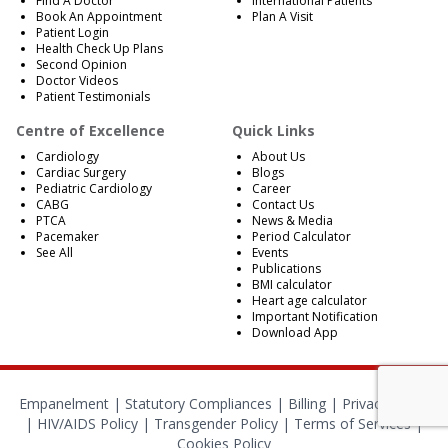
Find A Doctor
International Patients
Book An Appointment
Plan A Visit
Patient Login
Health Check Up Plans
Second Opinion
Doctor Videos
Patient Testimonials
Centre of Excellence
Quick Links
Cardiology
About Us
Cardiac Surgery
Blogs
Pediatric Cardiology
Career
CABG
Contact Us
PTCA
News & Media
Pacemaker
Period Calculator
See All
Events
Publications
BMI calculator
Heart age calculator
Important Notification
Download App
Empanelment
|
Statutory Compliances
|
Billing
|
Privacy Policy
|
HIV/AIDS Policy
|
Transgender Policy
|
Terms of Services
|
Cookies Policy