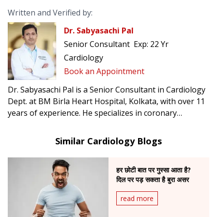
Written and Verified by:
Dr. Sabyasachi Pal
Senior Consultant
Exp:
22 Yr
Cardiology
Book an Appointment
Dr. Sabyasachi Pal is a Senior Consultant in Cardiology
Dept. at BM Birla Heart Hospital, Kolkata, with over 11
years of experience. He specializes in coronary
interventions and heart failure management.
Similar Cardiology Blogs
हर छोटी बात पर गुस्सा आता है?
दिल पर पड़ सकता है बुरा असर
read more