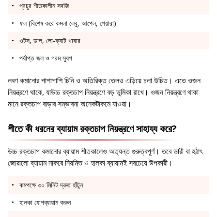
প্রচুর শীতকালীন সবজি
ফল (বিশেষ করে কমলা লেবু, আপেল, পেয়ারা)
ওটস, ডাল, লো-ফ্যাট খাবার
পর্যাপ্ত জল ও গরম স্যুপ
লবণ কমানোর পাশাপাশি চিনি ও অতিরিক্ত তেলও এড়িয়ে চলা উচিত। এতে ওজন
নিয়ন্ত্রণে থাকে, যাউচ্চ রক্তচাপ নিয়ন্ত্রণে বড় ভূমিকা রাখে। ওজন নিয়ন্ত্রণে থাকা
মানে রক্তচাপ বাড়ার সম্ভাবনা অনেকটাকমে যাওয়া।
শীতে কী ধরনের ব্যায়াম রক্তচাপ নিয়ন্ত্রণে সাহায্য করে?
উচ্চ রক্তচাপ কমানোর ব্যায়াম শীতকালেও অত্যন্ত গুরুত্বপূর্ণ। তবে ভারী বা হঠাৎ
জোরালো ব্যায়াম নাকরে নিয়মিত ও হালকা ব্যায়ামই সবচেয়ে উপকারী।
কমপক্ষে ৩০ মিনিট দ্রুত হাঁটুন
হালকা যোগব্যায়াম করুন