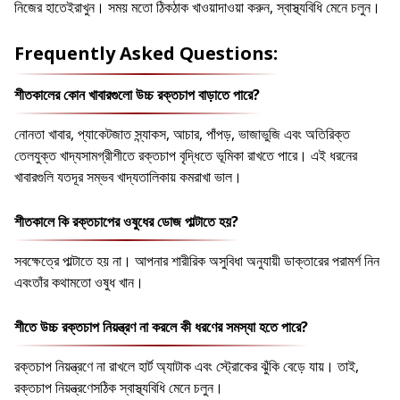
নিজের হাতেইরাখুন। সময় মতো ঠিকঠাক খাওয়াদাওয়া করুন, স্বাস্থ্যবিধি মেনে চলুন।
Frequently Asked Questions:
শীতকালের কোন খাবারগুলো উচ্চ রক্তচাপ বাড়াতে পারে?
নোনতা খাবার, প্যাকেটজাত স্ন্যাকস, আচার, পাঁপড়, ভাজাভুজি এবং অতিরিক্ত
তেলযুক্ত খাদ্যসামগ্রীশীতে রক্তচাপ বৃদ্ধিতে ভূমিকা রাখতে পারে। এই ধরনের
খাবারগুলি যতদূর সম্ভব খাদ্যতালিকায় কমরাখা ভাল।
শীতকালে কি রক্তচাপের ওষুধের ডোজ পাল্টাতে হয়?
সবক্ষেত্রে পাল্টাতে হয় না। আপনার শারীরিক অসুবিধা অনুযায়ী ডাক্তারের পরামর্শ নিন
এবংতাঁর কথামতো ওষুধ খান।
শীতে উচ্চ রক্তচাপ নিয়ন্ত্রণ না করলে কী ধরণের সমস্যা হতে পারে?
রক্তচাপ নিয়ন্ত্রণে না রাখলে হার্ট অ্যাটাক এবং স্ট্রোকের ঝুঁকি বেড়ে যায়। তাই,
রক্তচাপ নিয়ন্ত্রণেসঠিক স্বাস্থ্যবিধি মেনে চলুন।