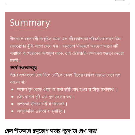
Summary
শীতকালে রক্তনালী সংকুচিত হওয়া এবং জীবনযাপনের পরিবর্তনের কারণে উচ্চ
রক্তচাপের ঝুঁকি বহুগুণ বেড়ে যায়। রক্তচাপ নিয়ন্ত্রণে অবহেলা করলে হার্ট
অ্যাটাক বা স্ট্রোকের আশঙ্কা থাকে, তাই ছোটখাটো লক্ষণকেও গুরুত্ব দেওয়া
জরুরি।
সতর্ক সংকেতসমূহ:
নিচের লক্ষণগুলো দেখা দিলে সেটিকে কেবল শীতের সাধারণ সমস্যা ভেবে ভুল
করবেন না:
সকালে ঘুম থেকে ওঠার পর মাথা ভারী বোধ হওয়া বা তীব্র মাথাব্যথা।
হঠাৎ ঝাপসা দৃষ্টি এবং বুক ধড়ফড় করা।
অল্পতেই হাঁপিয়ে ওঠা বা শ্বাসকষ্ট।
অস্বাভাবিক দুর্বলতা বা ক্লান্তি।
কেন শীতকালে রক্তচাপ বাড়ার প্রবণতা দেখা যায়?