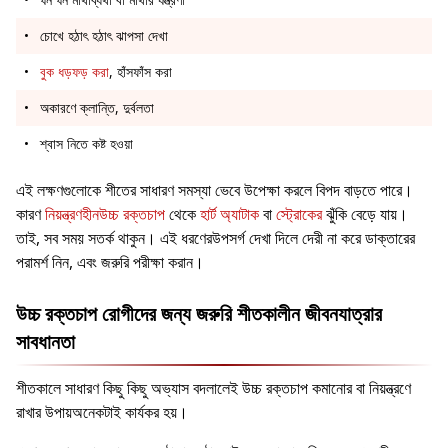
চোখে হঠাৎ হঠাৎ ঝাপসা দেখা
বুক ধড়ফড় করা
, হাঁসফাঁস করা
অকারণে ক্লান্তি, দুর্বলতা
শ্বাস নিতে কষ্ট হওয়া
এই লক্ষণগুলোকে শীতের সাধারণ সমস্যা ভেবে উপেক্ষা করলে বিপদ বাড়তে পারে।
কারণ
নিয়ন্ত্রণহীনউচ্চ রক্তচাপ
থেকে
হার্ট অ্যাটাক
বা
স্ট্রোকের
ঝুঁকি বেড়ে যায়।
তাই, সব সময় সতর্ক থাকুন। এই ধরণেরউপসর্গ দেখা দিলে দেরী না করে ডাক্তারের
পরামর্শ নিন, এবং জরুরি পরীক্ষা করান।
উচ্চ রক্তচাপ রোগীদের জন্য জরুরি শীতকালীন জীবনযাত্রার
সাবধানতা
শীতকালে সাধারণ কিছু কিছু অভ্যাস বদলালেই উচ্চ রক্তচাপ কমানোর বা নিয়ন্ত্রণে
রাখার উপায়অনেকটাই কার্যকর হয়।