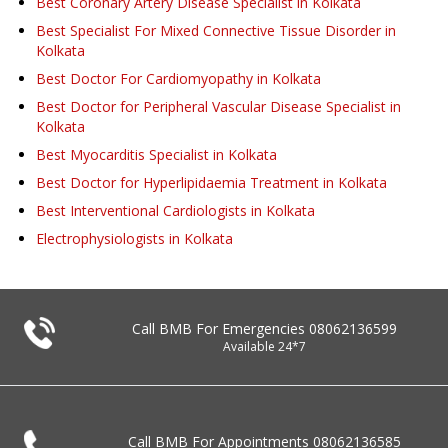
Best Coronary Artery Disease Specialist in Kolkata
Best Specialist For Mixed Connective Tissue Disorder in
Kolkata
Best Doctor For Cardiomyopathy in Kolkata
Best Doctor for Peripheral Vascular Disease Specialist in
Kolkata
Best Myocarditis Specialist in Kolkata
Best Doctor for Hyperlipidaemia Treatment in Kolkata
Best Interventional Cardiologists in Kolkata
Electrophysiologists in Kolkata
Call BMB For Emergencies
08062136599
Available 24*7
Call BMB For Appointments
08062136585