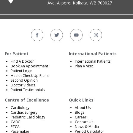
Ave, Alipore, Kolkata, WB 700027
For Patient
International Patients
Find A Doctor
International Patients
Book An Appointment
Plan A Visit
Patient Login
Health Check Up Plans
Second Opinion
Doctor Videos
Patient Testimonials
Centre of Excellence
Quick Links
Cardiology
About Us
Cardiac Surgery
Blogs
Pediatric Cardiology
Career
CABG
Contact Us
PTCA
News & Media
Pacemaker
Period Calculator