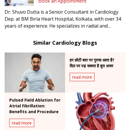
Book an Appointment
Dr. Shuvo Dutta is a Senior Consultant in Cardiology
Dep. at BM Birla Heart Hospital, Kolkata, with over 34
years of experience. He specializes in radial and
femoral angioplasty, complex cardiac interventions,
and was the first in India to perform carotid artery
Similar Cardiology Blogs
stenting to prevent brain stroke.
हर छोटी बात पर गुस्सा आता है?
दिल पर पड़ सकता है बुरा असर
read more
Pulsed Field Ablation for
Atrial Fibrillation:
Benefits and Procedure
read more