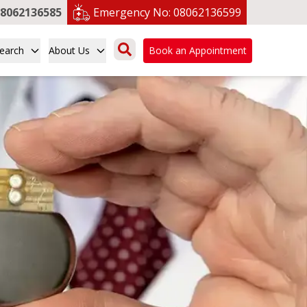
8062136585
Emergency No:
08062136599
earch
About Us
Book an Appointment