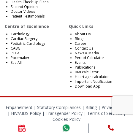
Health Check Up Plans
Second Opinion
Doctor Videos
Patient Testimonials
Centre of Excellence
Quick Links
Cardiology
About Us
Cardiac Surgery
Blogs
Pediatric Cardiology
Career
CABG
Contact Us
PTCA
News & Media
Pacemaker
Period Calculator
See All
Events
Publications
BMI calculator
Heart age calculator
Important Notification
Download App
Empanelment
|
Statutory Compliances
|
Billing
|
Privacy Policy
|
HIV/AIDS Policy
|
Transgender Policy
|
Terms of Services
|
Cookies Policy
© 2024 BMB Kolkata. All Rights Reserved.