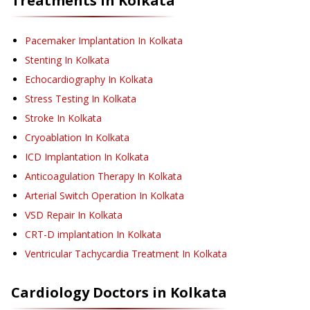
Treatments in
Kolkata
Pacemaker Implantation
In Kolkata
Stenting
In Kolkata
Echocardiography
In Kolkata
Stress Testing
In Kolkata
Stroke
In Kolkata
Cryoablation
In Kolkata
ICD Implantation
In Kolkata
Anticoagulation Therapy
In Kolkata
Arterial Switch Operation
In Kolkata
VSD Repair
In Kolkata
CRT-D implantation
In Kolkata
Ventricular Tachycardia Treatment
In Kolkata
Cardiology
Doctors in
Kolkata