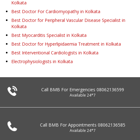
Kolkata
Best Doctor For Cardiomyopathy in Kolkata
Best Doctor for Peripheral Vascular Disease Specialist in
Kolkata
Best Myocarditis Specialist in Kolkata
Best Doctor for Hyperlipidaemia Treatment in Kolkata
Best Interventional Cardiologists in Kolkata
Electrophysiologists in Kolkata
Call BMB For Emergencies
08062136599
Available 24*7
Call BMB For Appointments
08062136585
Available 24*7