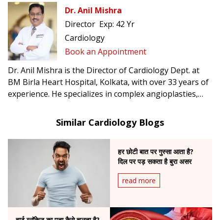
Dr. Anil Mishra
Director
Exp:
42 Yr
Cardiology
Book an Appointment
Dr. Anil Mishra is the Director of Cardiology Dept. at
BM Birla Heart Hospital, Kolkata, with over 33 years of
experience. He specializes in complex angioplasties,
pacemaker & AICD implantation, CRT-D, TAVI, and was
the first in Eastern India to perform rotablation and
Similar Cardiology Blogs
implant leadless pacemakers.
हर छोटी बात पर गुस्सा आता है?
दिल पर पड़ सकता है बुरा असर
read more
हार्ट ब्लॉकेज का पता कैसे चलता है?