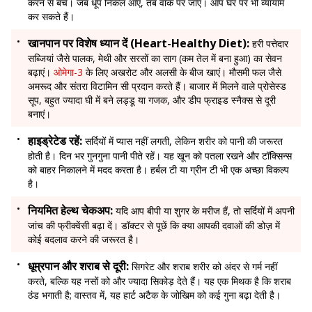
करने से बचें। जब धूप निकल आए, तब वॉक पर जाएं। आप घर पर भी व्यायाम
कर सकते हैं।
खानपान पर विशेष ध्यान दें (Heart-Healthy Diet):
हरी पत्तेदार
सब्जियां जैसे पालक, मेथी और सरसों का साग (कम तेल में बना हुआ) का सेवन
बढ़ाएं।
ओमेगा-3
के लिए अखरोट और अलसी के बीज खाएं। मौसमी फल जैसे
अमरूद और संतरा विटामिन सी प्रदान करते हैं। बाजार में मिलने वाले प्रोसेस्ड
सूप, बहुत ज्यादा घी में बने लड्डू या गजक, और डीप फ्राइड स्नैक्स से दूरी
बनाएं।
हाइड्रेटेड रहें:
सर्दियों में प्यास नहीं लगती, लेकिन शरीर को पानी की जरूरत
होती है। दिन भर गुनगुना पानी पीते रहें। यह खून को पतला रखने और टॉक्सिन्स
को बाहर निकालने में मदद करता है। हर्बल टी या ग्रीन टी भी एक अच्छा विकल्प
है।
नियमित हेल्थ चेकअप:
यदि आप बीपी या शुगर के मरीज हैं, तो सर्दियों में अपनी
जांच की फ्रीक्वेंसी बढ़ा दें। डॉक्टर से पूछें कि क्या आपकी दवाओं की डोज़ में
कोई बदलाव करने की जरूरत है।
धूम्रपान और शराब से दूरी:
सिगरेट और शराब शरीर को अंदर से गर्म नहीं
करते, बल्कि यह नसों को और ज्यादा सिकोड़ देते हैं। यह एक मिथक है कि शराब
ठंड भगाती है; वास्तव में, यह हार्ट अटैक के जोखिम को कई गुना बढ़ा देती है।