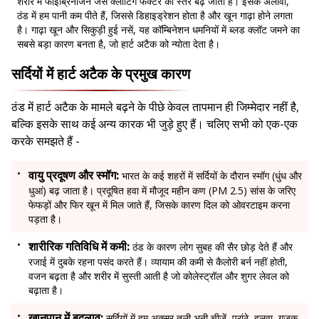
शरीर में फाइब्रिनोजेन जैसे क्लॉटिंग फैक्टर का स्तर बढ़ जाता है। इसके अलावा,
ठंड में हम पानी कम पीते हैं, जिससे डिहाइड्रेशन होता है और खून गाढ़ा होने लगता
है। गाढ़ा खून और सिकुड़ी हुई नसें, यह कॉम्बिनेशन धमनियों में ब्लड क्लॉट जमने का
सबसे बड़ा कारण बनता है, जो हार्ट अटैक को न्योता देता है।
सर्दियों में हार्ट अटैक के प्रमुख कारण
ठंड में हार्ट अटैक के मामले बढ़ने के पीछे केवल तापमान ही जिम्मेदार नहीं है,
बल्कि इसके साथ कई अन्य कारक भी जुड़े हुए हैं। चलिए सभी को एक-एक
करके समझते हैं -
वायु प्रदूषण और स्मॉग:
भारत के कई शहरों में सर्दियों के दौरान स्मॉग (धुंध और
धुआं) बढ़ जाता है। प्रदूषित हवा में मौजूद महीन कण (PM 2.5) सांस के जरिए
फेफड़ों और फिर खून में मिल जाते हैं, जिसके कारण दिल को ओवरटाइम करना
पड़ता है।
शारीरिक गतिविधि में कमी:
ठंड के कारण लोग सुबह की सैर छोड़ देते हैं और
रजाई में दुबके रहना पसंद करते हैं। व्यायाम की कमी से कैलोरी बर्न नहीं होती,
वजन बढ़ता है और शरीर में सुस्ती आती है जो कोलेस्ट्रॉल और शुगर लेवल को
बढ़ाता है।
खानपान में बदलाव:
सर्दियों में हम अक्सर तली-भुनी चीजें, परांठे, हलवा, गजक