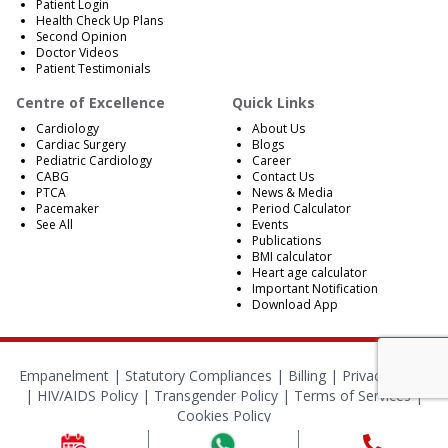
Patient Login
Health Check Up Plans
Second Opinion
Doctor Videos
Patient Testimonials
Centre of Excellence
Quick Links
Cardiology
About Us
Cardiac Surgery
Blogs
Pediatric Cardiology
Career
CABG
Contact Us
PTCA
News & Media
Pacemaker
Period Calculator
See All
Events
Publications
BMI calculator
Heart age calculator
Important Notification
Download App
Empanelment
|
Statutory Compliances
|
Billing
|
Privacy Policy
|
HIV/AIDS Policy
|
Transgender Policy
|
Terms of Services
|
Cookies Policy