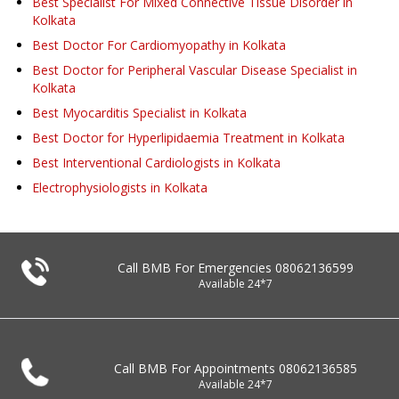
Best Specialist For Mixed Connective Tissue Disorder in
Kolkata
Best Doctor For Cardiomyopathy in Kolkata
Best Doctor for Peripheral Vascular Disease Specialist in
Kolkata
Best Myocarditis Specialist in Kolkata
Best Doctor for Hyperlipidaemia Treatment in Kolkata
Best Interventional Cardiologists in Kolkata
Electrophysiologists in Kolkata
Call BMB For Emergencies
08062136599
Available 24*7
Call BMB For Appointments
08062136585
Available 24*7