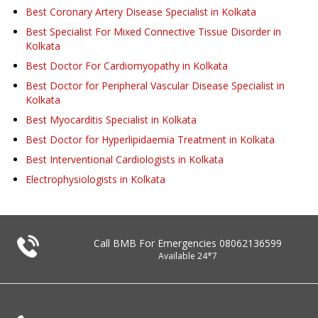
Best Coronary Artery Disease Specialist in Kolkata
Best Specialist For Mixed Connective Tissue Disorder in
Kolkata
Best Doctor For Cardiomyopathy in Kolkata
Best Doctor for Peripheral Vascular Disease Specialist in
Kolkata
Best Myocarditis Specialist in Kolkata
Best Doctor for Hyperlipidaemia Treatment in Kolkata
Best Interventional Cardiologists in Kolkata
Electrophysiologists in Kolkata
Call BMB For Emergencies
08062136599
Available 24*7