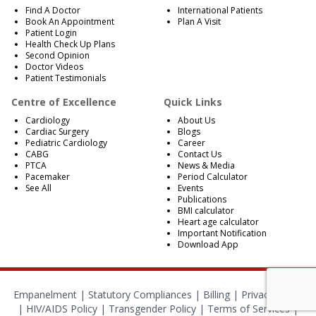
Find A Doctor
International Patients
Book An Appointment
Plan A Visit
Patient Login
Health Check Up Plans
Second Opinion
Doctor Videos
Patient Testimonials
Centre of Excellence
Quick Links
Cardiology
About Us
Cardiac Surgery
Blogs
Pediatric Cardiology
Career
CABG
Contact Us
PTCA
News & Media
Pacemaker
Period Calculator
See All
Events
Publications
BMI calculator
Heart age calculator
Important Notification
Download App
Empanelment
|
Statutory Compliances
|
Billing
|
Privacy Policy
|
HIV/AIDS Policy
|
Transgender Policy
|
Terms of Services
|