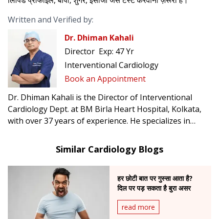
Written and Verified by:
Dr. Dhiman Kahali
Director
Exp:
47 Yr
Interventional Cardiology
Book an Appointment
Dr. Dhiman Kahali is the Director of Interventional
Cardiology Dept. at BM Birla Heart Hospital, Kolkata,
with over 37 years of experience. He specializes in
angioplasty, mitral balloon dilation, and peripheral
vascular interventions, and has been honored with the
Similar Cardiology Blogs
Gandhi Centenary and Mother Teresa International
Awards.
हर छोटी बात पर गुस्सा आता है?
दिल पर पड़ सकता है बुरा असर
read more