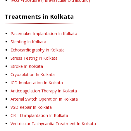
IVUS Procedure (Intravascular Ultrasound)
Treatments in
Kolkata
Pacemaker Implantation
In Kolkata
Stenting
In Kolkata
Echocardiography
In Kolkata
Stress Testing
In Kolkata
Stroke
In Kolkata
Cryoablation
In Kolkata
ICD Implantation
In Kolkata
Anticoagulation Therapy
In Kolkata
Arterial Switch Operation
In Kolkata
VSD Repair
In Kolkata
CRT-D implantation
In Kolkata
Ventricular Tachycardia Treatment
In Kolkata