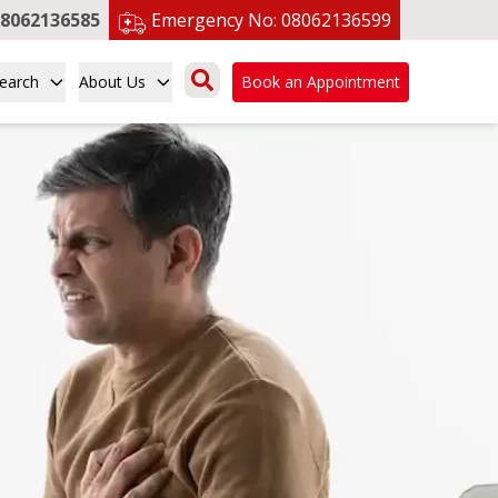
8062136585
Emergency No:
08062136599
earch
About Us
Book an Appointment