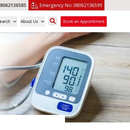
8062136585
Emergency No:
08062136599
earch
About Us
Book an Appointment