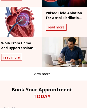
Pulsed Field Ablation
for Atrial Fibrillation:
Benefits and
read more
Procedure
Work From Home
and Hypertension:
India's Silent Heart
read more
Risk
View more
Book Your Appointment
TODAY