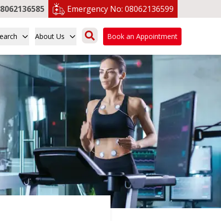
8062136585
Emergency No:
08062136599
earch
About Us
Book an Appointment