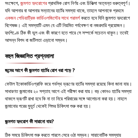
সংক্ষেপে,
জন্মগত হৃদরোগের
প্রাথমিক রোগ নির্ণয় এবং চিকিত্সা অত্যন্ত গুরুত্বপূর্ণ।
যদি আপনার বা আপনার সন্তানের হার্টের সমস্যা থাকে, তাহলে আপনাকে প্রথমে
একজন পেডিয়াট্রিক কার্ডিওলজিস্টের সাথে পরামর্শ
করতে হবে যিনি জন্মগত হৃদরোগে
বিশেষজ্ঞ। এই সমস্যাটি এমন যে এটি নিয়মিত পর্যবেক্ষণ বা নজরদারি প্রয়োজন।
হৃৎপিণ্ডে ঠিক কী ভুল এবং কী কারণে হতে পারে সে সম্পর্কে সচেতন থাকুন। তবেই
আসন্ন বিপদ বা জটিলতা এড়ানো সম্ভব।
বহুল জিজ্ঞাসিত প্রশ্নমালা
জন্মের আগে কী জন্মগত হার্টের রোগ ধরা পড়ে ?
ফেটাল ইকোকার্ডিওগ্রাফি করে গর্ভস্থ ভ্রূণের হার্টের সমস্যা রয়েছে কিনা জানা যায়।
সাধারণত জন্মানোর ২০ সপ্তাহ আগে এই পরীক্ষা করা যায়। বড় কোনও হার্টের সমস্যা
থাকলে ভ্রূণটি রাখা হবে কি না তা নিয়ে পরিবারের সঙ্গে আলোচনা করা হয়। নাহলে
জন্মানোর পরের মুহূর্ত থেকেই শিশুর চিকিৎসা শুরু করা হয়।
জন্মগত হৃদরোগ কী সারানো যায়?
ঠিক সময়ে চিকিৎসা শুরু করতে পারলে সেরে ওঠা সম্ভব। সায়ানোটিক সমস্যায়