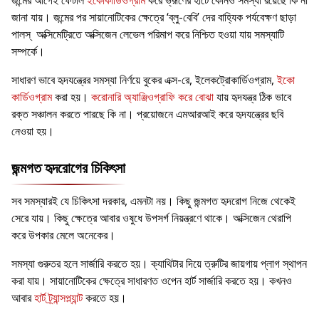
জন্মের আগেই ফেটাল
ইকোকার্ডিওগ্রাম
করে ভ্রূণের হার্টে কোনও সমস্যা রয়েছে কি না
জানা যায়। জন্মের পর সায়ানোটিকের ক্ষেত্রে ‘ব্লু-বেবি’ দের বাহ্যিক পর্যবেক্ষণ ছাড়া
পালস্ অক্সিমেট্রিতে অক্সিজেন লেভেল পরিমাপ করে নিশ্চিত হওয়া যায় সমস্যাটি
সম্পর্কে।
সাধারণ ভাবে হৃদযন্ত্রের সমস্যা নির্ণয়ে বুকের এক্স-রে, ইলেকট্রোকার্ডিওগ্রাম,
ইকো
কার্ডিওগ্রাম
করা হয়।
করোনারি অ্যাঞ্জিওগ্রাফি করে বোঝা
যায় হৃদযন্ত্র ঠিক ভাবে
রক্ত সঞ্চালন করতে পারছে কি না। প্রয়োজনে এমআরআই করে হৃদযন্ত্রের ছবি
নেওয়া হয়।
জন্মগত হৃদরোগের চিকিৎসা
সব সমস্যারই যে চিকিৎসা দরকার, এমনটা নয়। কিছু জন্মগত হৃদরোগ নিজে থেকেই
সেরে যায়। কিছু ক্ষেত্রে আবার ওষুধে উপসর্গ নিয়ন্ত্রণে থাকে। অক্সিজেন থেরাপি
করে উপকার মেলে অনেকের।
সমস্যা গুরুতর হলে সার্জারি করতে হয়। ক্যাথিটার দিয়ে ত্রুটির জায়গায় প্লাগ স্থাপন
করা যায়। সায়ানোটিকের ক্ষেত্রে সাধারণত ওপেন হার্ট সার্জারি করতে হয়। কখনও
আবার
হার্ট ট্র্যান্সপ্ল্যান্ট
করতে হয়।