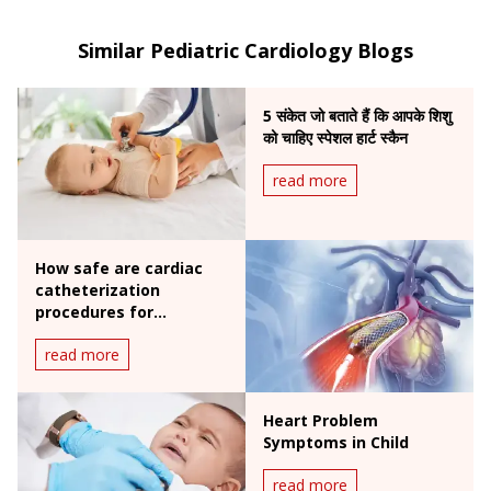
in post-op care after neonatal & pediatric cardiac
surgery, extracorporeal life support, and pediatric
Similar Pediatric Cardiology Blogs
cardiac transplantation.
5 संकेत जो बताते हैं कि आपके शिशु
को चाहिए स्पेशल हार्ट स्कैन
read more
How safe are cardiac
catheterization
procedures for
children?
read more
Heart Problem
Symptoms in Child
read more