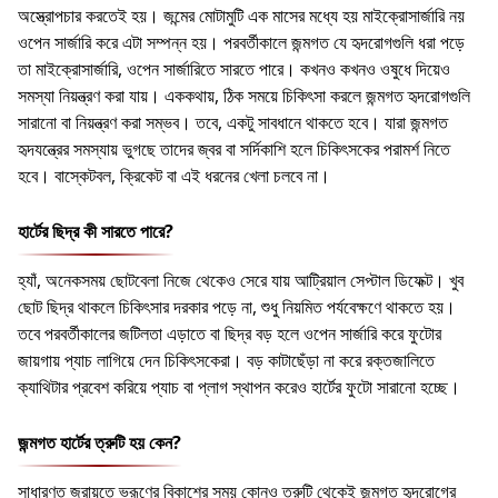
অস্ত্রোপচার করতেই হয়। জন্মের মোটামুটি এক মাসের মধ্যে হয় মাইক্রোসার্জারি নয়
ওপেন সার্জারি করে এটা সম্পন্ন হয়। পরবর্তীকালে জন্মগত যে হৃদরোগগুলি ধরা পড়ে
তা মাইক্রোসার্জারি, ওপেন সার্জারিতে সারতে পারে। কখনও কখনও ওষুধে দিয়েও
সমস্যা নিয়ন্ত্রণ করা যায়। এককথায়, ঠিক সময়ে চিকিৎসা করলে জন্মগত হৃদরোগগুলি
সারানো বা নিয়ন্ত্রণ করা সম্ভব। তবে, একটু সাবধানে থাকতে হবে। যারা জন্মগত
হৃদযন্ত্রের সমস্যায় ভুগছে তাদের জ্বর বা সর্দিকাশি হলে চিকিৎসকের পরামর্শ নিতে
হবে। বাস্কেটবল, ক্রিকেট বা এই ধরনের খেলা চলবে না।
হার্টের ছিদ্র কী সারতে পারে?
হ্যাঁ, অনেকসময় ছোটবেলা নিজে থেকেও সেরে যায় আট্রিয়াল সেপ্টাল ডিফেক্ট। খুব
ছোট ছিদ্র থাকলে চিকিৎসার দরকার পড়ে না, শুধু নিয়মিত পর্যবেক্ষণে থাকতে হয়।
তবে পরবর্তীকালের জটিলতা এড়াতে বা ছিদ্র বড় হলে ওপেন সার্জারি করে ফুটোর
জায়গায় প্যাচ লাগিয়ে দেন চিকিৎসকেরা। বড় কাটাছেঁড়া না করে রক্তজালিতে
ক্যাথিটার প্রবেশ করিয়ে প্যাচ বা প্লাগ স্থাপন করেও হার্টের ফুটো সারানো হচ্ছে।
জন্মগত হার্টের ত্রুটি হয় কেন?
সাধারণত জরায়ুতে ভ্রূণের বিকাশের সময় কোনও ত্রুটি থেকেই জন্মগত হৃদরোগের