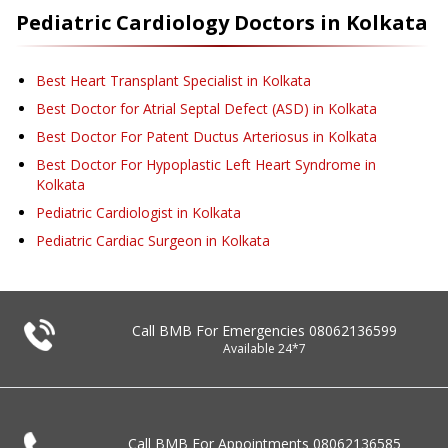
Pediatric Cardiology
Doctors in
Kolkata
Best Heart Transplant Specialist in Kolkata
Best Doctor for Atrial Septal Defect (ASD) in Kolkata
Best Doctor For Patent Ductus Arteriosus in Kolkata
Best Doctor For Hypoplastic Left Heart Syndrome in
Kolkata
Pediatric Cardiologist in Kolkata
Pediatric Cardiac Surgeon in Kolkata
Call BMB For Emergencies
08062136599
Available 24*7
Call BMB For Appointments
08062136585