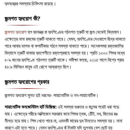
হৃদযন্ত্রের সমস্যার চিকিৎসা রয়েছে।
জন্মগত হৃদরোগ কী?
জন্মগত হৃদরোগ
হল হৃদযন্ত্র বা হৃৎপিণ্ডের গঠনগত ত্রুটি যা জন্ম থেকেই বিদ্যমান।
এক্ষেত্রে নানা রকমের ত্রুটি থাকতে পারে। যেমন, হৃৎপিণ্ডের দেওয়ালে ছিদ্র থাকতে
পারে আবার ভালভ বা কপাটিকার গঠনে সমস্যা থাকতে পারে। অনেকসময় রক্তজালির
বিন্যাসে ত্রুটি থাকায় হৃদপেশীতে রক্তপ্রবাহে সমস্যা হয়। প্রতি ১০০০ শিশুর মধ্যে
৮-৯ জনের হৃৎপিণ্ডে গঠনগত ত্রুটি থাকে। সমীক্ষা বলছে, ২০১৫ সালে বিশ্বে প্রায়
৪৮.৯ মিলিয়ন মানুষ এই রোগে আক্রান্ত ছিল।
জন্মগত হৃদরোগের প্রকার
জন্মগত হৃদরোগ মূলত দুই ধরনের- সায়ানোটিক ও নন-সায়ানোটিক।
সায়ানোটিক কনজেনিটাল হার্ট ডিজ়িজ়:
এই সমস্যা গুরুতর ও জন্মের পরেই ধরা পড়ে
যায়। এক্ষেত্রে শরীরে অক্সিজেন সরবরাহ কমে শিশুর ত্বক, ঠৌঁট, নখ, জিভের রঙ
নীলচে হয়ে যায়। শিশু খেতে পারে না, এমনকী মায়ের দুধ টানতেও সমস্যা হয়। নানা
কারণে এটা হতে পারে। যেমন হৃৎপিণ্ডের বাঁ দিকটা যদি তুলনায় বেশ ছোট হয়