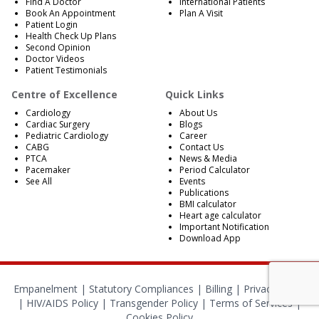
Find A Doctor
International Patients
Book An Appointment
Plan A Visit
Patient Login
Health Check Up Plans
Second Opinion
Doctor Videos
Patient Testimonials
Centre of Excellence
Quick Links
Cardiology
About Us
Cardiac Surgery
Blogs
Pediatric Cardiology
Career
CABG
Contact Us
PTCA
News & Media
Pacemaker
Period Calculator
See All
Events
Publications
BMI calculator
Heart age calculator
Important Notification
Download App
Empanelment
|
Statutory Compliances
|
Billing
|
Privacy Policy
|
HIV/AIDS Policy
|
Transgender Policy
|
Terms of Services
|
Cookies Policy