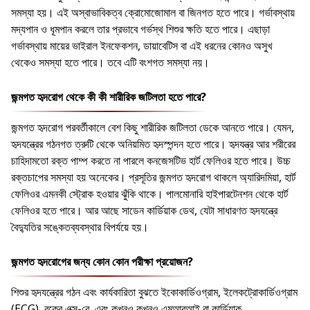
সমস্যা হয়। এই অস্বাভাবিকত্ব ক্রোমোজোমাল বা জিনগত হতে পারে। গর্ভাবস্থায়
মদ্যপান ও ধূমপান করলে তার প্রভাবে গর্ভস্থ শিশুর ক্ষতি হতে পারে। এছাড়া
গর্ভাবস্থায় মায়ের ভাইরাল ইনফেকশন, ডায়াবেটিস বা এই ধরনের কোনও অসুখ
থেকেও সমস্যা হতে পারে। তবে এটি বংশগত সমস্যা নয়।
জন্মগত হৃদরোগ থেকে কী কী শারীরিক জটিলতা হতে পারে?
জন্মগত হৃদরোগ পরবর্তীকালে বেশ কিছু শারীরিক জটিলতা ডেকে আনতে পারে। যেমন,
হৃদযন্ত্রের গঠনগত ত্রুটি থেকে অনিয়মিত হৃদস্পন্দন হতে পারে। হৃদযন্ত্র আর শরীরের
চাহিদামতো রক্ত পাম্প করতে না পারলে কনজেসটিভ হার্ট ফেলিওর হতে পারে। উচ্চ
রক্তচাপের সমস্যা হয় অনেকের। প্রসূতির জন্মগত হৃদরোগ থাকলে অ্যারিদমিয়া, হার্ট
ফেলিওর এমনকী স্ট্রোক হওয়ার ঝুঁকি থাকে। পালমোনারি হাইপারটেনশন থেকে হার্ট
ফেলিওর হতে পারে। আর আছে সাডেন কার্ডিয়াক ডেথ, যেটা সাধারণত হৃদযন্ত্রে
বৈদ্যুতির সঙ্কেতব্যবস্থার বিপর্যয়ে হয়।
জন্মগত হৃদরোগের জন্য কোন কোন পরীক্ষা প্রয়োজন?
শিশুর হৃদযন্ত্রের গঠন এবং কার্যকারিতা বুঝতে ইকোকার্ডিওগ্রাম, ইলেকট্রোকার্ডিওগ্রাম
(ECG), বুকের এক্স-রে, এবং কখনও কখনও এমআরআই বা কার্ডিয়াক