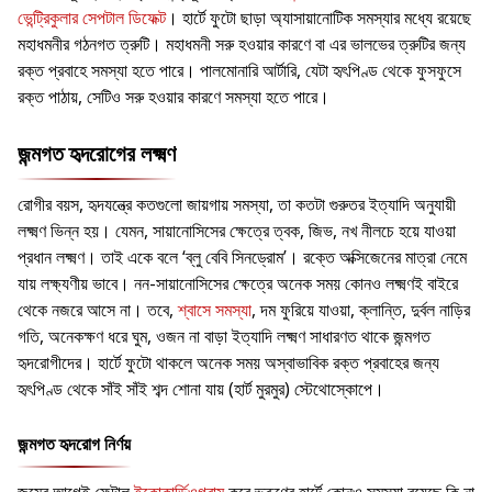
ভেন্ট্রিকুলার সেপটাল ডিফেক্ট
। হার্টে ফুটো ছাড়া অ্যাসায়ানোটিক সমস্যার মধ্যে রয়েছে
মহাধমনীর গঠনগত ত্রুটি। মহাধমনী সরু হওয়ার কারণে বা এর ভালভের ত্রুটির জন্য
রক্ত প্রবাহে সমস্যা হতে পারে। পালমোনারি আর্টারি, যেটা হৃৎপিণ্ড থেকে ফুসফুসে
রক্ত পাঠায়, সেটিও সরু হওয়ার কারণে সমস্যা হতে পারে।
জন্মগত হৃদরোগের লক্ষ্মণ
রোগীর বয়স, হৃদযন্ত্রে কতগুলো জায়গায় সমস্যা, তা কতটা গুরুতর ইত্যাদি অনুযায়ী
লক্ষ্মণ ভিন্ন হয়। যেমন, সায়ানোসিসের ক্ষেত্রে ত্বক, জিভ, নখ নীলচে হয়ে যাওয়া
প্রধান লক্ষ্মণ। তাই একে বলে ‘ব্লু বেবি সিনড্রোম’। রক্তে অক্সিজেনের মাত্রা নেমে
যায় লক্ষ্যণীয় ভাবে। নন-সায়ানোসিসের ক্ষেত্রে অনেক সময় কোনও লক্ষ্মণই বাইরে
থেকে নজরে আসে না। তবে,
শ্বাসে সমস্যা
, দম ফুরিয়ে যাওয়া, ক্লান্তি, দুর্বল নাড়ির
গতি, অনেকক্ষণ ধরে ঘুম, ওজন না বাড়া ইত্যাদি লক্ষ্মণ সাধারণত থাকে জন্মগত
হৃদরোগীদের। হার্টে ফুটো থাকলে অনেক সময় অস্বাভাবিক রক্ত প্রবাহের জন্য
হৃৎপিণ্ড থেকে সাঁই সাঁই শব্দ শোনা যায় (হার্ট মুরমুর) স্টেথোস্কোপে।
জন্মগত হৃদরোগ নির্ণয়