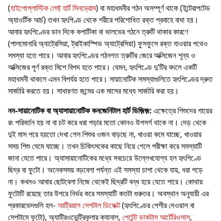
(
হাইপোপ্লাস্টিক লেফ্ট হার্ট সিনড্রোম
) বা মহাধমনীর গঠন অসম্পূর্ণ থাকে (ইন্টেরাপটেড
অ্যাওর্টিক আর্চ) তখন হৃৎপিণ্ড থেকে শরীরে পরিশোধিত রক্ত প্রবাহে বাধা হয়।
আবার হৃৎপিণ্ডের ডান দিকে কপাটিকা বা ভালভের গঠনে ত্রুটি থাকার কারণে
(পালমোনারি অ্যাট্রেসিয়া, ট্রাইকাস্পিড অ্যাট্রেসিয়া) ফুসফুসে রক্ত যাওয়ার পথেও
সমস্যা হতে পারে। আবার হৃৎপিণ্ডের গঠনগত ত্রুটির জেরে অক্সিজেন শূন্য ও
অক্সিজের পূর্ণ রক্ত মিশে বিপদ হতে পারে। যেমন, হৃৎপিণ্ডে দু’টির বদলে একটি
মহাধমনী থাকলে এমন বিপর্যয় হতে পারে। সায়ানোটিক সমস্যাগুলিতে হৃৎপিণ্ডের দ্রুত
সার্জারি করতে হয়। সাধারণত জন্মের এক মাসের মধ্যে সার্জারি করা হয়।
নন-সায়ানোটিক বা অ্যাসায়ানোটিক কনজেনিটাল হার্ট ডিজ়িজ়:
এক্ষেত্রে শিশুদের গায়ের
রং পরিবর্তন হয় না বা চট করে ধরা পড়ার মতো কোনও উপসর্গ থাকে না। দেড় থেকে
দুই মাস পরে হয়তো দেখা গেল শিশুর ওজন বাড়ছে না, খাওয়া কমে যাচ্ছে, খাওয়ার
সময় শিশু ঘেমে যাচ্ছে। তখন চিকিৎসকের কাছে নিয়ে গেলে পরীক্ষা করে সমস্যাটি
জানা যেতে পারে। অ্যাসায়ানোটিকের মধ্যে সবচেয়ে উল্লেখযোগ্য হল হৃৎপিণ্ডে
ছিদ্র বা ফুটো। অনেকসময় বড়বেলা পর্যন্ত এই সমস্যা চাপা থেকে যায়, ধরা পড়ে
না। কখনও আবার ছোটবেলা নিজে থেকেই ছিদ্রটি বন্ধ হয়ে যেতে পারে। কোথায়
ফুটোটি রয়েছে তার উপরে নির্ভর করে সমস্যাটি কতটা গুরুতর। অবস্থান অনুযায়ী এর
প্রকারভেদগুলি হল-
আট্রিয়াল সেপটাল ডিফেক্ট
(হৃৎপিণ্ডের পেশীর দেওয়াল বা
সেপটামে ফুটো), অ্যাট্রিওভেন্ট্রিকুলার ক্যানাল,
পেটেন্ট ডাকটাস আর্টেরিওসাস
,