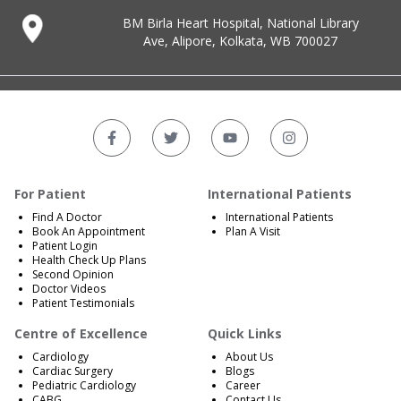
BM Birla Heart Hospital, National Library
Ave, Alipore, Kolkata, WB 700027
For Patient
International Patients
Find A Doctor
International Patients
Book An Appointment
Plan A Visit
Patient Login
Health Check Up Plans
Second Opinion
Doctor Videos
Patient Testimonials
Centre of Excellence
Quick Links
Cardiology
About Us
Cardiac Surgery
Blogs
Pediatric Cardiology
Career
CABG
Contact Us