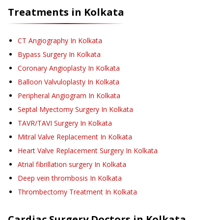
Treatments in
Kolkata
CT Angiography
In Kolkata
Bypass Surgery
In Kolkata
Coronary Angioplasty
In Kolkata
Balloon Valvuloplasty
In Kolkata
Peripheral Angiogram
In Kolkata
Septal Myectomy Surgery
In Kolkata
TAVR/TAVI Surgery
In Kolkata
Mitral Valve Replacement
In Kolkata
Heart Valve Replacement Surgery
In Kolkata
Atrial fibrillation surgery
In Kolkata
Deep vein thrombosis
In Kolkata
Thrombectomy Treatment
In Kolkata
Cardiac Surgery
Doctors in
Kolkata