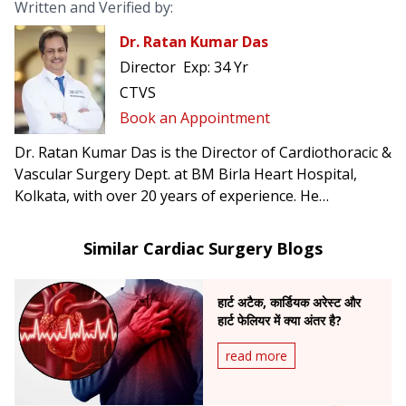
Written and Verified by:
Dr. Ratan Kumar Das
Director
Exp:
34 Yr
CTVS
Book an Appointment
Dr. Ratan Kumar Das is the Director of Cardiothoracic &
Vascular Surgery Dept. at BM Birla Heart Hospital,
Kolkata, with over 20 years of experience. He
specializes in off-pump CABG with LIMA-RIMA Y,
minimally invasive valve surgery, mitral valve repair,
Similar Cardiac Surgery Blogs
and pediatric cardiac surgery.
हार्ट अटैक, कार्डियक अरेस्ट और
हार्ट फेलियर में क्या अंतर है?
read more