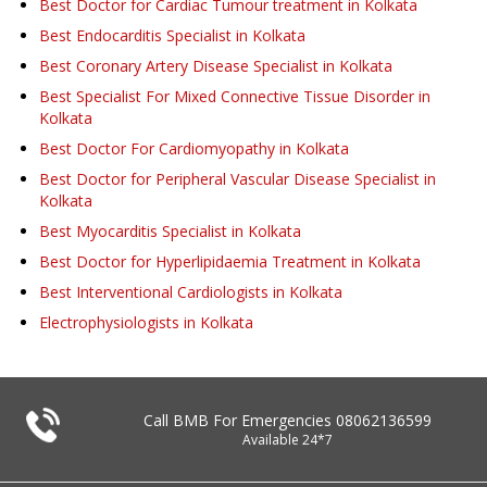
Best Doctor for Cardiac Tumour treatment in Kolkata
Best Endocarditis Specialist in Kolkata
Best Coronary Artery Disease Specialist in Kolkata
Best Specialist For Mixed Connective Tissue Disorder in
Kolkata
Best Doctor For Cardiomyopathy in Kolkata
Best Doctor for Peripheral Vascular Disease Specialist in
Kolkata
Best Myocarditis Specialist in Kolkata
Best Doctor for Hyperlipidaemia Treatment in Kolkata
Best Interventional Cardiologists in Kolkata
Electrophysiologists in Kolkata
Call BMB For Emergencies
08062136599
Available 24*7