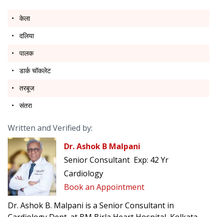
केला
दलिया
पालक
डार्क चॉकलेट
तरबूज
संतरा
Written and Verified by:
Dr. Ashok B Malpani
Senior Consultant
Exp:
42 Yr
Cardiology
Book an Appointment
Dr. Ashok B. Malpani is a Senior Consultant in
Cardiology Dept. at BM Birla Heart Hospital, Kolkata,