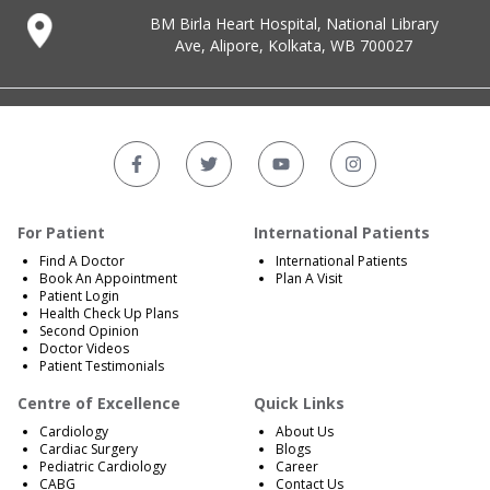
BM Birla Heart Hospital, National Library
Ave, Alipore, Kolkata, WB 700027
For Patient
International Patients
Find A Doctor
International Patients
Book An Appointment
Plan A Visit
Patient Login
Health Check Up Plans
Second Opinion
Doctor Videos
Patient Testimonials
Centre of Excellence
Quick Links
Cardiology
About Us
Cardiac Surgery
Blogs
Pediatric Cardiology
Career
CABG
Contact Us