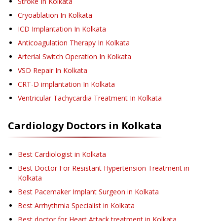
Stroke
In Kolkata
Cryoablation
In Kolkata
ICD Implantation
In Kolkata
Anticoagulation Therapy
In Kolkata
Arterial Switch Operation
In Kolkata
VSD Repair
In Kolkata
CRT-D implantation
In Kolkata
Ventricular Tachycardia Treatment
In Kolkata
Cardiology
Doctors in
Kolkata
Best Cardiologist in Kolkata
Best Doctor For Resistant Hypertension Treatment in
Kolkata
Best Pacemaker Implant Surgeon in Kolkata
Best Arrhythmia Specialist in Kolkata
Best doctor for Heart Attack treatment in Kolkata