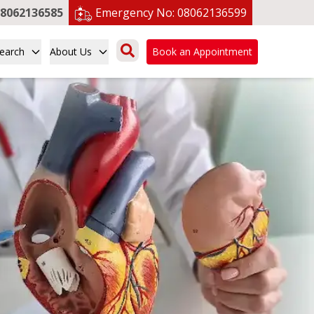
8062136585
Emergency No:
08062136599
earch
About Us
Book an Appointment