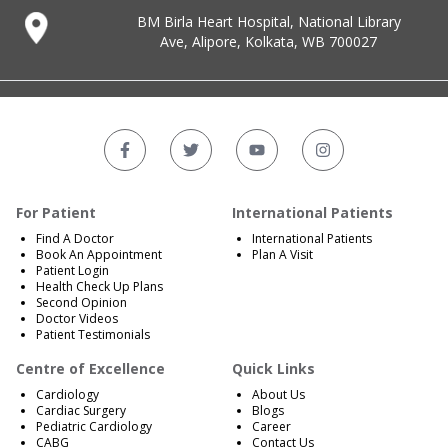
BM Birla Heart Hospital, National Library
Ave, Alipore, Kolkata, WB 700027
For Patient
International Patients
Find A Doctor
International Patients
Book An Appointment
Plan A Visit
Patient Login
Health Check Up Plans
Second Opinion
Doctor Videos
Patient Testimonials
Centre of Excellence
Quick Links
Cardiology
About Us
Cardiac Surgery
Blogs
Pediatric Cardiology
Career
CABG
Contact Us