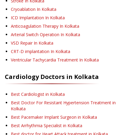
Stroke
In Kolkata
Cryoablation
In Kolkata
ICD Implantation
In Kolkata
Anticoagulation Therapy
In Kolkata
Arterial Switch Operation
In Kolkata
VSD Repair
In Kolkata
CRT-D implantation
In Kolkata
Ventricular Tachycardia Treatment
In Kolkata
Cardiology
Doctors in
Kolkata
Best Cardiologist in Kolkata
Best Doctor For Resistant Hypertension Treatment in
Kolkata
Best Pacemaker Implant Surgeon in Kolkata
Best Arrhythmia Specialist in Kolkata
Best doctor for Heart Attack treatment in Kolkata