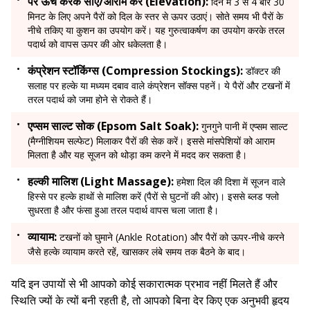
पैर ऊंचे करके सोएं/आराम करें (Elevation):
दिन में 3 से 4 बार 30
मिनट के लिए अपने पैरों को दिल के स्तर से ऊपर उठाएं। सोते समय भी पैरों के
नीचे तकिए या कुशन का उपयोग करें। यह गुरुत्वाकर्षण का उपयोग करके तरल
पदार्थ को वापस ऊपर की ओर धकेलता है।
कंप्रेशन स्टॉकिंग्स (Compression Stockings):
डॉक्टर की
सलाह पर हल्के या मध्यम दबाव वाले कंप्रेशन सॉक्स पहनें। ये पैरों और टखनों में
तरल पदार्थ को जमा होने से रोकते हैं।
एप्सम साल्ट सोक (Epsom Salt Soak):
गुनगुने पानी में एप्सम साल्ट
(मैग्नीशियम सल्फेट) मिलाकर पैरों की सेक करें। इससे मांसपेशियों को आराम
मिलता है और यह सूजन को थोड़ा कम करने में मदद कर सकता है।
हल्की मालिश (Light Massage):
हमेशा दिल की दिशा में सूजन वाले
हिस्से पर हल्के हाथों से मालिश करें (पैरों से घुटनों की ओर)। इससे ब्लड फ्लो
सुधरता है और फंसा हुआ तरल पदार्थ वापस चला जाता है।
व्यायाम:
टखनों को घुमाने (Ankle Rotation) और पैरों को ऊपर-नीचे करने
जैसे हल्के व्यायाम करते रहें, खासकर लंबे समय तक बैठने के बाद।
यदि इन उपायों से भी आपको कोई सकारात्मक प्रभाव नहीं मिलते हैं और
स्थिति ज्यों के त्यों बनी रहती है, तो आपको बिना देर किए एक अनुभवी हृदय