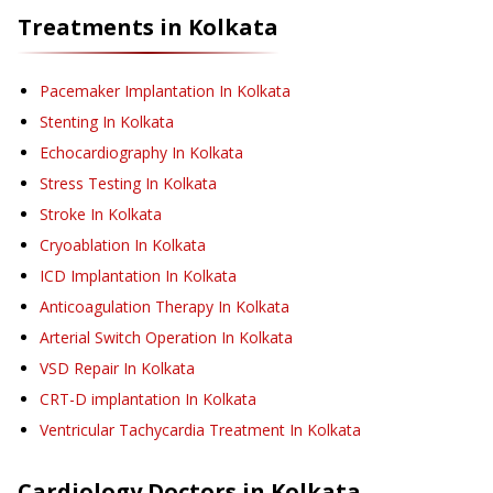
Treatments in
Kolkata
Pacemaker Implantation
In Kolkata
Stenting
In Kolkata
Echocardiography
In Kolkata
Stress Testing
In Kolkata
Stroke
In Kolkata
Cryoablation
In Kolkata
ICD Implantation
In Kolkata
Anticoagulation Therapy
In Kolkata
Arterial Switch Operation
In Kolkata
VSD Repair
In Kolkata
CRT-D implantation
In Kolkata
Ventricular Tachycardia Treatment
In Kolkata
Cardiology
Doctors in
Kolkata