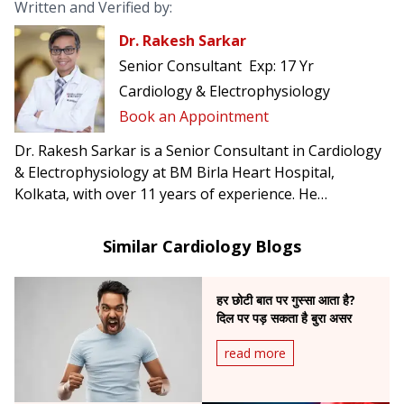
Written and Verified by:
Dr. Rakesh Sarkar
Senior Consultant
Exp:
17 Yr
Cardiology & Electrophysiology
Book an Appointment
Dr. Rakesh Sarkar is a Senior Consultant in Cardiology
& Electrophysiology at BM Birla Heart Hospital,
Kolkata, with over 11 years of experience. He
specializes in complex arrhythmia management,
including atrial fibrillation, ventricular tachycardia, CRT-
Similar Cardiology Blogs
D, and conduction system pacing.
हर छोटी बात पर गुस्सा आता है?
दिल पर पड़ सकता है बुरा असर
read more