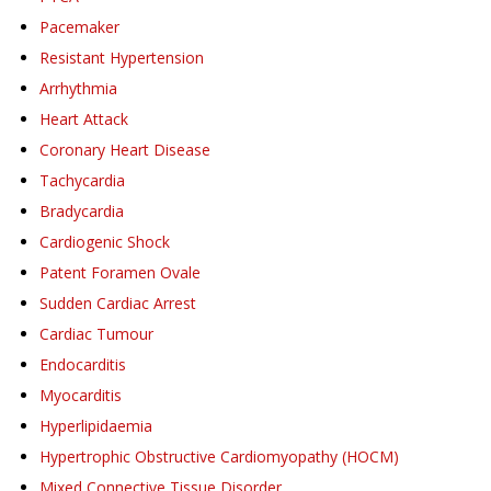
Pacemaker
Resistant Hypertension
Arrhythmia
Heart Attack
Coronary Heart Disease
Tachycardia
Bradycardia
Cardiogenic Shock
Patent Foramen Ovale
Sudden Cardiac Arrest
Cardiac Tumour
Endocarditis
Myocarditis
Hyperlipidaemia
Hypertrophic Obstructive Cardiomyopathy (HOCM)
Mixed Connective Tissue Disorder