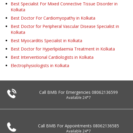
Best Specialist For Mixed Connective Tissue Disorder in
Kolkata
Best Doctor For Cardiomyopathy in Kolkata
Best Doctor for Peripheral Vascular Disease Specialist in
Kolkata
Best Myocarditis Specialist in Kolkata
Best Doctor for Hyperlipidaemia Treatment in Kolkata
Best Interventional Cardiologists in Kolkata
Electrophysiologists in Kolkata
Call BMB For Emergencies
08062136599
Available 24*7
Call BMB For Appointments
08062136585
Available 24*7