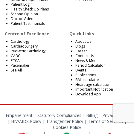
Patient Login
Health Check Up Plans
Second Opinion
Doctor Videos
Patient Testimonials
Centre of Excellence
Quick Links
Cardiology
About Us
Cardiac Surgery
Blogs
Pediatric Cardiology
Career
CABG
Contact Us
PTCA
News & Media
Pacemaker
Period Calculator
See All
Events
Publications
BMI calculator
Heart age calculator
Important Notification
Download App
Empanelment
|
Statutory Compliances
|
Billing
|
Privacy Policy
|
HIV/AIDS Policy
|
Transgender Policy
|
Terms of Services
|
Cookies Policy