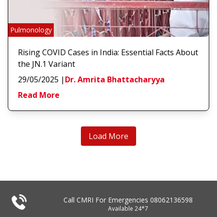
Pulmonology
Rising COVID Cases in India: Essential Facts About
the JN.1 Variant
29/05/2025
|
Dr. Amrita Bhattacharyya
Read More
Load More
Call CMRI For Emergencies
08062136598
Available 24*7