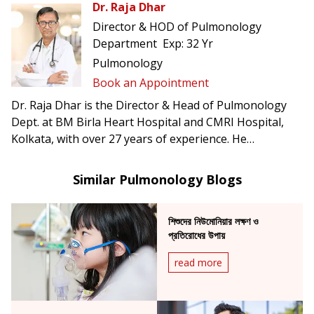
Dr. Raja Dhar
Director & HOD of Pulmonology
Department
Exp:
32 Yr
Pulmonology
Book an Appointment
Dr. Raja Dhar is the Director & Head of Pulmonology
Dept. at BM Birla Heart Hospital and CMRI Hospital,
Kolkata, with over 27 years of experience. He
specializes in interstitial lung disease, asthma & allergy,
COPD, sleep medicine, advanced lung function services,
Similar Pulmonology Blogs
interventional & diagnostic pulmonology, rare stroke &
orphan lung diseases, and all disciplines of respiratory
শিশুদের নিউমোনিয়ার লক্ষণ ও
medicine.
প্রতিরোধের উপায়
read more