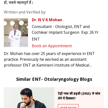
हों, सबसे महत्वपूर्ण हैं।
Written and Verified by:
Dr. N V K Mohan
Consultant - Otologist, ENT and
Cochlear Implant Surgeon
Exp:
26 Yr
ENT
Book an Appointment
Dr. Mohan has over 25 years of experience in ENT
practice. Previously he worked as an assistant
professor ENT at Kamineni Institute of Medical
Sciences of Narketpally & SVS Medical College,
Mahboob Nagar. Dr. Mohan has worked in Tertiary
Similar ENT- Otolaryngology Blogs
Referral Hospital in UK for 4 years
टेढ़ी नाक की हड्डी (DNS) से सांस
लेने में दिक्कत?
read more