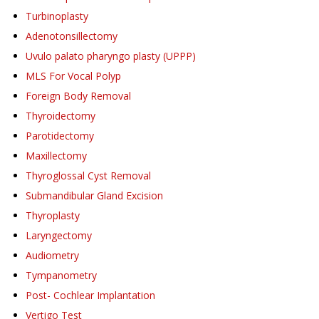
Turbinoplasty
Adenotonsillectomy
Uvulo palato pharyngo plasty (UPPP)
MLS For Vocal Polyp
Foreign Body Removal
Thyroidectomy
Parotidectomy
Maxillectomy
Thyroglossal Cyst Removal
Submandibular Gland Excision
Thyroplasty
Laryngectomy
Audiometry
Tympanometry
Post- Cochlear Implantation
Vertigo Test