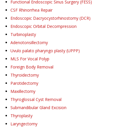
Functional Endoscopic Sinus Surgery (FESS)
CSF Rhinorrhea Repair
Endoscopic Dacryocystorhinostomy (DCR)
Endoscopic Orbital Decompression
Turbinoplasty
Adenotonsillectomy
Uvulo palato pharyngo plasty (UPPP)
MLS For Vocal Polyp
Foreign Body Removal
Thyroidectomy
Parotidectomy
Maxillectomy
Thyroglossal Cyst Removal
Submandibular Gland Excision
Thyroplasty
Laryngectomy