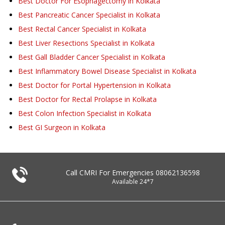
Best Doctor For Esophagectomy in Kolkata
Best Pancreatic Cancer Specialist in Kolkata
Best Rectal Cancer Specialist in Kolkata
Best Liver Resections Specialist in Kolkata
Best Gall Bladder Cancer Specialist in Kolkata
Best Inflammatory Bowel Disease Specialist in Kolkata
Best Doctor for Portal Hypertension in Kolkata
Best Doctor for Rectal Prolapse in Kolkata
Best Colon Infection Specialist in Kolkata
Best GI Surgeon in Kolkata
Call CMRI For Emergencies
08062136598
Available 24*7