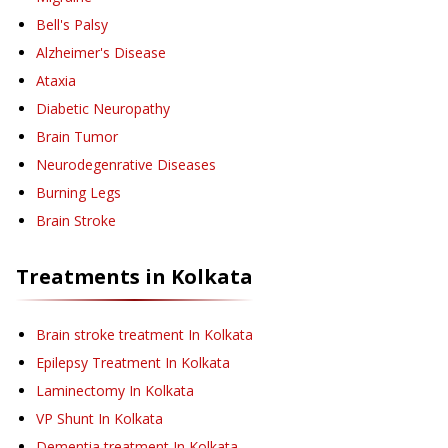
Bell's Palsy
Alzheimer's Disease
Ataxia
Diabetic Neuropathy
Brain Tumor
Neurodegenrative Diseases
Burning Legs
Brain Stroke
Treatments in
Kolkata
Brain stroke treatment
In Kolkata
Epilepsy Treatment
In Kolkata
Laminectomy
In Kolkata
VP Shunt
In Kolkata
Dementia treatment
In Kolkata