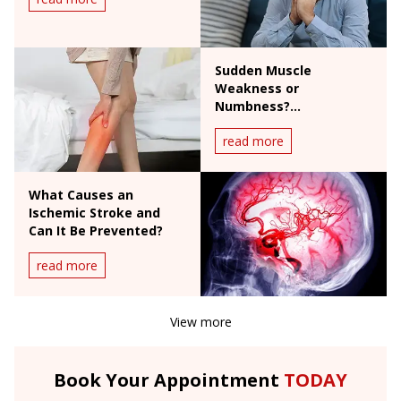
Sudden Muscle
Weakness or
Numbness?
Understanding Guillain-
read more
Barré Syndrome
What Causes an
Ischemic Stroke and
Can It Be Prevented?
read more
View more
Book Your Appointment
TODAY