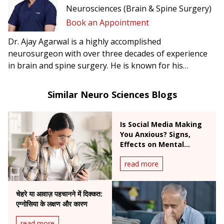
Neurosciences (Brain & Spine Surgery)
Book an Appointment
Dr. Ajay Agarwal is a highly accomplished
neurosurgeon with over three decades of experience
in brain and spine surgery. He is known for his
precision, calm clinical judgment, and patient-centric
approach in managing complex neurosurgical
Similar Neuro Sciences Blogs
conditions.
Is Social Media Making
You Anxious? Signs,
Effects on Mental
Health & Expert Tips
read more
चेहरे या आवाज़ पहचानने में दिक्कत:
एग्नोसिया के लक्षण और कारण
read more