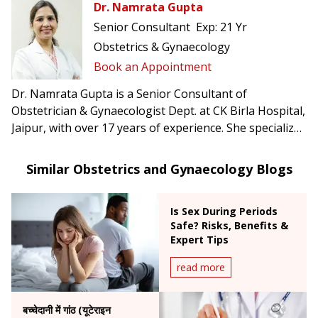
Dr. Namrata Gupta
Senior Consultant
Exp:
21 Yr
Obstetrics & Gynaecology
Book an Appointment
Dr. Namrata Gupta is a Senior Consultant of
Obstetrician & Gynaecologist Dept. at CK Birla Hospital,
Jaipur, with over 17 years of experience. She specializes
in high-risk obstetrics, painless delivery, advanced
laparoscopic surgeries, and infertility treatments.
Similar Obstetrics and Gynaecology Blogs
Is Sex During Periods
Safe? Risks, Benefits &
Expert Tips
read more
बच्चेदानी में गांठ (यूटेराइन