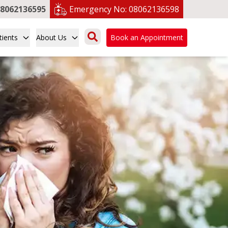
8062136595
Emergency No:
08062136598
tients
About Us
Book an Appointment