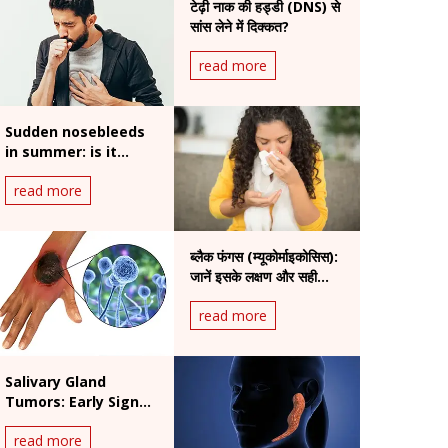
टेढ़ी नाक की हड्डी (DNS) से
सांस लेने में दिक्कत?
read more
Sudden nosebleeds
in summer: is it
serious?
read more
ब्लैक फंगस (म्यूकोर्माइकोसिस):
जानें इसके लक्षण और सही
इलाज
read more
Salivary Gland
Tumors: Early Signs,
Risk Factors and
read more
Treatment