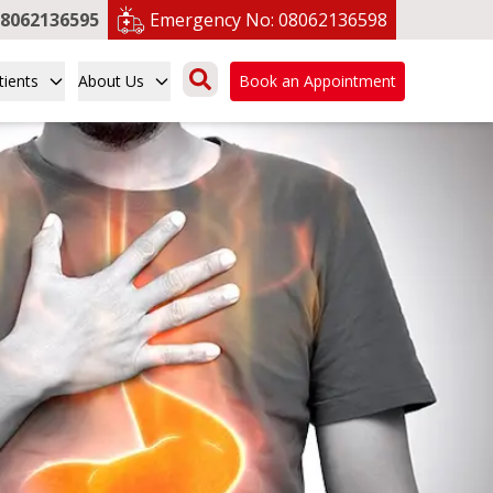
8062136595
Emergency No:
08062136598
tients
About Us
Book an Appointment