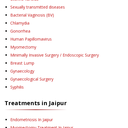
Sexually transmitted diseases
Bacterial Vaginosis (BV)
Chlamydia
Gonorrhea
Human Papillomavirus
Myomectomy
Minimally Invasive Surgery / Endoscopic Surgery
Breast Lump
Gynaecology
Gynaecological Surgery
Syphilis
Treatments in
Jaipur
Endometriosis
In Jaipur
Myomectomy Treatment
In Jaipur