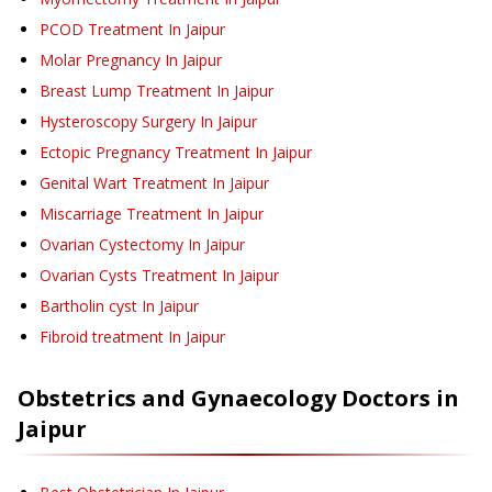
PCOD Treatment
In Jaipur
Molar Pregnancy
In Jaipur
Breast Lump Treatment
In Jaipur
Hysteroscopy Surgery
In Jaipur
Ectopic Pregnancy Treatment
In Jaipur
Genital Wart Treatment
In Jaipur
Miscarriage Treatment
In Jaipur
Ovarian Cystectomy
In Jaipur
Ovarian Cysts Treatment
In Jaipur
Bartholin cyst
In Jaipur
Fibroid treatment
In Jaipur
Obstetrics and Gynaecology
Doctors in
Jaipur