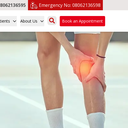
8062136595
Emergency No:
08062136598
tients
About Us
Book an Appointment