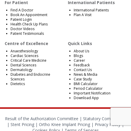
For Patient
International Patients
Find A Doctor
International Patients
Book An Appointment
Plan A Visit
Patient Login
Health Check Up Plans
Doctor Videos
Patient Testimonials
Centre of Excellence
Quick Links
Anaesthesiology
About Us
Cardiac Sciences
Blogs
Critical Care Medicine
Career
Dental Sciences
Feedback
Dermatology
Contact Us
Diabetes and Endocrine
News & Media
Sciences
Case Study
Dietetics
BMI Calculator
Period Calculator
Important Notification
Download App
Result of the Authorization Committee |
Statutory Compliances
|
Stent Pricing
|
Ortho Knee Implant Pricing
|
Privacy Policy
|
Cookies Policy
|
Terms of Services