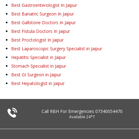
Best Gastroenterologist In Jaipur
Best Bariatric Surgeon In Jaipur
Best Gallstone Doctors In Jaipur
Best Fistula Doctors In Jaipur
Best Proctologist In Jaipur
Best Laparoscopic Surgery Specialist in Jaipur
Hepatitis Specialist in Jaipur
Stomach Specialist in Jaipur
Best GI Surgeon in Jaipur
Best Hepatologist in Jaipur
Call RBH For Emergencies
07340054470
Available 24*7