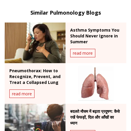
bronchoscopic management of hemoptysis, central
airway obstruction, endobronchial ultrasound, and
Similar Pulmonology Blogs
medical thoracoscopy/pleuroscopy.
Asthma Symptoms You
Should Never Ignore in
Summer
read more
Pneumothorax: How to
Recognize, Prevent, and
Treat a Collapsed Lung
read more
बदलते मौसम में बढ़ता प्रदूषण: कैसे
रखें फेफड़ों, दिल और आँखों का
ध्यान