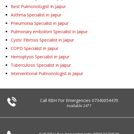
Best Pulmonologist In Jaipur
Asthma Specialist in Jaipur
Pneumonia Specialist in Jaipur
Pulmonary embolism Specialist in Jaipur
Cystic Fibrosis Specialist in Jaipur
COPD Specialist in Jaipur
Hemoptysis Specialist in Jaipur
Tuberculosis Specialist in Jaipur
Interventional Pulmonologist in Jaipur
Call RBH For Emergencies
07340054470
Available 24*7