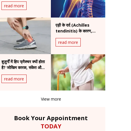
Replacement
read more
Surgery? A Complete
Patient Guide
एड़ी के दर्द (Achilles
tendinitis) के कारण,
लक्षण और इलाज
read more
बुज़ुर्गों में हिप फ्रैक्चर क्यों होता
है? जोखिम कारक, संकेत और
इलाज
read more
View more
Book Your Appointment
TODAY