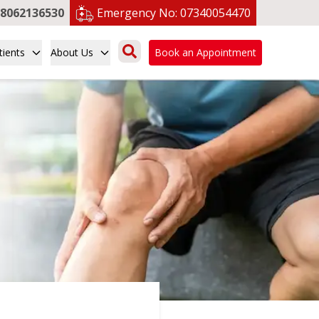
8062136530
Emergency No:
07340054470
tients
About Us
Book an Appointment