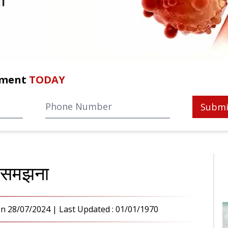
tment
TODAY
Submi
ो समझना
on
28/07/2024
| Last Updated :
01/01/1970