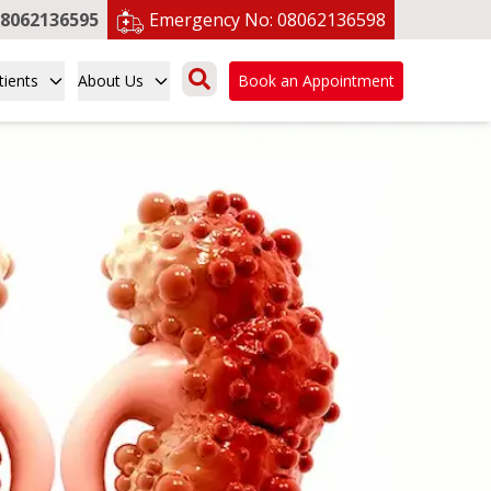
8062136595
Emergency No:
08062136598
tients
About Us
Book an Appointment