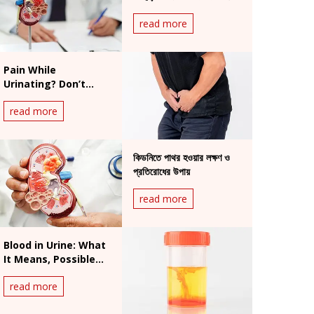
इसका क्या संबंध है
read more
Pain While
Urinating? Don’t
Ignore These
read more
Warning Signs
কিডনিতে পাথর হওয়ার লক্ষণ ও
প্রতিরোধের উপায়
read more
Blood in Urine: What
It Means, Possible
Causes & When to
read more
Act Fast