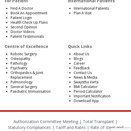
For Patient
International Patients
Find A Doctor
International Patients
Book An Appointment
Plan A Visit
Patient Login
Health Check Up Plans
Second Opinion
Doctor Videos
Patient Testimonials
Centre of Excellence
Quick Links
Robotic Surgery
About Us
Osteopathy
Blogs
Pathology
Career
Psychiatry
Feedback
Orthopedics & Joint
Contact Us
Replacement
News & Media
Pulmonology
Swaystha Varta
General Surgery
BMI Calculator
Paediatric Immunisation
Period Calculator
Important Notification
Download App
Authorization Committee Meeting |
Total Transplant |
Statutory Compliances
|
Tariff and Rates
|
Rate of stent and