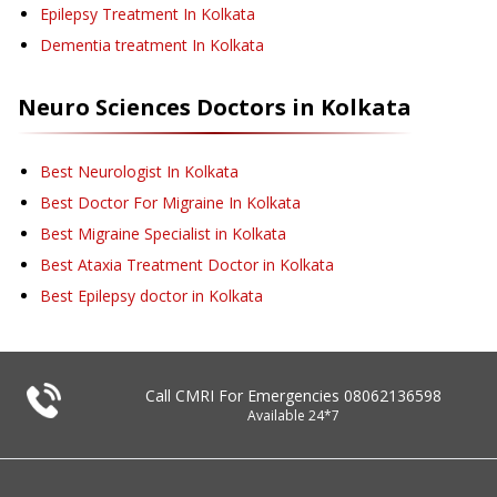
Epilepsy Treatment
In Kolkata
Dementia treatment
In Kolkata
Neuro Sciences
Doctors in
Kolkata
Best Neurologist In Kolkata
Best Doctor For Migraine In Kolkata
Best Migraine Specialist in Kolkata
Best Ataxia Treatment Doctor in Kolkata
Best Epilepsy doctor in Kolkata
Call CMRI For Emergencies
08062136598
Available 24*7