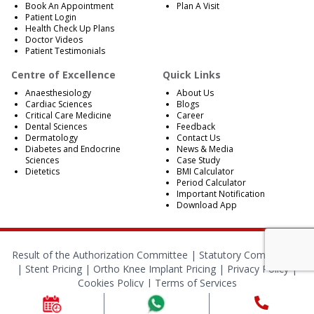
Book An Appointment
Plan A Visit
Patient Login
Health Check Up Plans
Doctor Videos
Patient Testimonials
Centre of Excellence
Quick Links
Anaesthesiology
About Us
Cardiac Sciences
Blogs
Critical Care Medicine
Career
Dental Sciences
Feedback
Dermatology
Contact Us
Diabetes and Endocrine
News & Media
Sciences
Case Study
Dietetics
BMI Calculator
Period Calculator
Important Notification
Download App
Result of the Authorization Committee |
Statutory Compliances
|
Stent Pricing
|
Ortho Knee Implant Pricing
|
Privacy Policy
|
Cookies Policy
|
Terms of Services
© 2024 RBH Jaipur. All Rights Reserved.