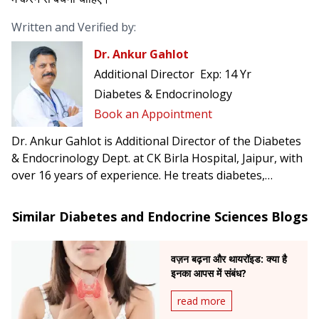
Written and Verified by:
Dr. Ankur Gahlot
Additional Director
Exp:
14 Yr
Diabetes & Endocrinology
Book an Appointment
Dr. Ankur Gahlot is Additional Director of the Diabetes
& Endocrinology Dept. at CK Birla Hospital, Jaipur, with
over 16 years of experience. He treats diabetes,
thyroid, pituitary, adrenal disorders, osteoporosis,
PCOS, and infertility related to hormonal issues
Similar Diabetes and Endocrine Sciences Blogs
वज़न बढ़ना और थायरॉइड: क्या है
इनका आपस में संबंध?
read more