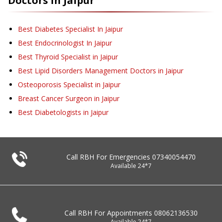
Doctors in
Jaipur
Best Diabetes Specialist In Jaipur
Best Endocrinologist In Jaipur
Best Thyroid Specialist in Jaipur
Best Lipid Disorders Management Doctors in Jaipur
Osteoporosis Specialist in Jaipur
Breast Cancer Surgeon in Jaipur
Best Diabetologists in Jaipur
Call RBH For Emergencies
07340054470
Available 24*7
Call RBH For Appointments
08062136530
Available 24*7