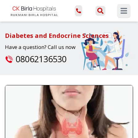
Open ma
Diabetes and Endocrine Sciences
Have a question? Call us now
08062136530