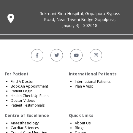
Rukmani Birla Hospital, Gopalpura Bypass
Road, Near Triveni Bridge Gopalpura,
Jaipur, RJ - 302018
For Patient
International Patients
Find A Doctor
International Patients
Book An Appointment
Plan A Visit
Patient Login
Health Check Up Plans
Doctor Videos
Patient Testimonials
Centre of Excellence
Quick Links
Anaesthesiology
About Us
Cardiac Sciences
Blogs
Critical Care Medicine
Career