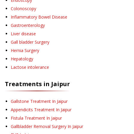
Endoscopy
Colonoscopy
Inflammatory Bowel Disease
Gastroenterology
Liver disease
Gall bladder Surgery
Hernia Surgery
Hepatology
Lactose intolerance
Treatments in
Jaipur
Gallstone Treatment
In Jaipur
Appendicits Treatment
In Jaipur
Fistula Treatment
In Jaipur
Gallbladder Removal Surgery
In Jaipur