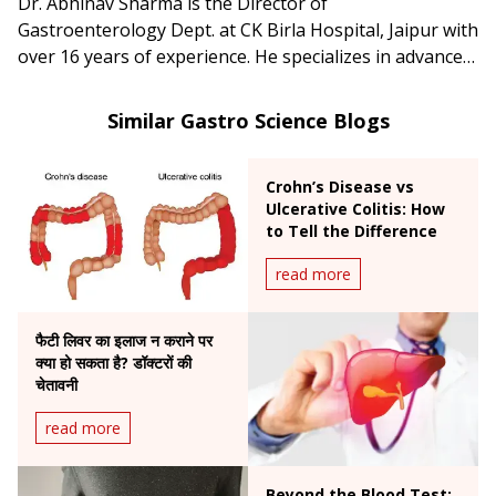
Dr. Abhinav Sharma is the Director of
Gastroenterology Dept. at CK Birla Hospital, Jaipur with
over 16 years of experience. He specializes in advanced
therapeutic GI endoscopic procedures and the
treatment of complex gastrointestinal disorders.
Similar Gastro Science Blogs
Crohn’s Disease vs
Ulcerative Colitis: How
to Tell the Difference
read more
फैटी लिवर का इलाज न कराने पर
क्या हो सकता है? डॉक्टरों की
चेतावनी
read more
Beyond the Blood Test: