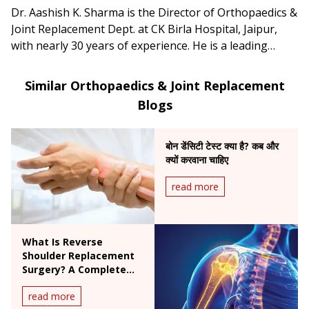
Dr. Aashish K. Sharma is the Director of Orthopaedics &
Joint Replacement Dept. at CK Birla Hospital, Jaipur,
with nearly 30 years of experience. He is a leading
specialist in joint replacement, arthroscopy and sports
medicine, particularly hip & knee surgeries and ACL
Similar Orthopaedics & Joint Replacement
reconstructions.
Blogs
बोन डेंसिटी टेस्ट क्या है? कब और
क्यों करवाना चाहिए
read more
What Is Reverse
Shoulder Replacement
Surgery? A Complete
Patient Guide
read more