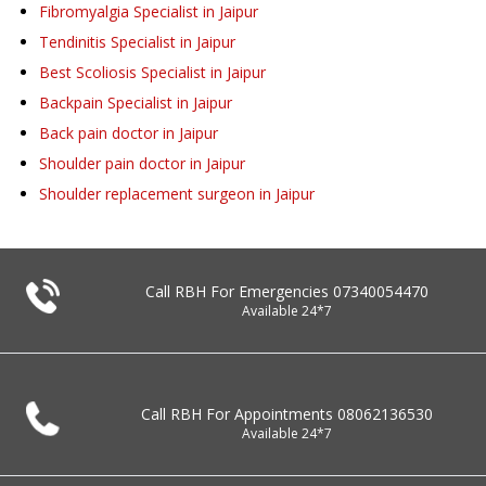
Fibromyalgia Specialist in Jaipur
Tendinitis Specialist in Jaipur
Best Scoliosis Specialist in Jaipur
Backpain Specialist in Jaipur
Back pain doctor in Jaipur
Shoulder pain doctor in Jaipur
Shoulder replacement surgeon in Jaipur
Call RBH For Emergencies
07340054470
Available 24*7
Call RBH For Appointments
08062136530
Available 24*7