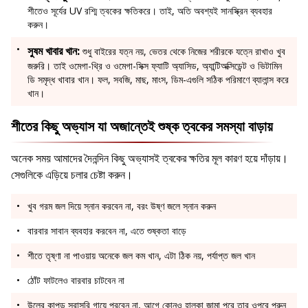
শীতেও সূর্যের UV রশ্মি ত্বকের ক্ষতিকরে। তাই, অতি অবশ্যই সানস্ক্রিন ব্যবহার
করুন।
সুষম খাবার খান:
শুধু বাইরের যত্ন নয়, ভেতর থেকে নিজের শরীরকে যত্নে রাখাও খুব
জরুরি। তাই ওমেগা-থ্রি ও ওমেগা-সিক্স ফ্যাটি অ্যাসিড, অ্যান্টিঅক্সিডেন্ট ও ভিটামিন
ডি সমৃদ্ধ খাবার খান। ফল, সবজি, মাছ, মাংস, ডিম-এগুলি সঠিক পরিমাণে ব্যালান্স করে
খান।
শীতের কিছু অভ্যাস যা অজান্তেই শুষ্ক ত্বকের সমস্যা বাড়ায়
অনেক সময় আমাদের দৈনন্দিন কিছু অভ্যাসই ত্বকের ক্ষতির মূল কারণ হয়ে দাঁড়ায়।
সেগুলিকে এড়িয়ে চলার চেষ্টা করুন।
খুব গরম জল দিয়ে স্নান করবেন না, বরং উষ্ণ জলে স্নান করুন
বারবার সাবান ব্যবহার করবেন না, এতে শুষ্কতা বাড়ে
শীতে তৃষ্ণা না পাওয়ায় অনেকে জল কম খান, এটা ঠিক নয়, পর্যাপ্ত জল খান
ঠোঁট ফাটলেও বারবার চাটবেন না
উলের কাপড় সরাসরি গায়ে পরবেন না, আগে কোনও হালকা জামা পরে তার ওপরে পরুন