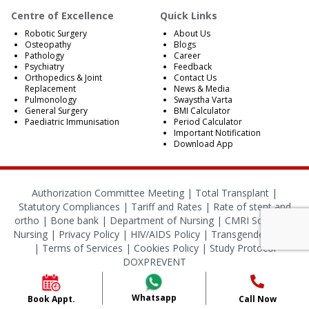
Centre of Excellence
Quick Links
Robotic Surgery
About Us
Osteopathy
Blogs
Pathology
Career
Psychiatry
Feedback
Orthopedics & Joint
Contact Us
Replacement
News & Media
Pulmonology
Swaystha Varta
General Surgery
BMI Calculator
Paediatric Immunisation
Period Calculator
Important Notification
Download App
Authorization Committee Meeting |
Total Transplant |
Statutory Compliances
|
Tariff and Rates
|
Rate of stent and
ortho
|
Bone bank
|
Department of Nursing
|
CMRI School of
Nursing
|
Privacy Policy
|
HIV/AIDS Policy
|
Transgender Policy
|
Terms of Services
|
Cookies Policy
|
Study Protocol
DOXPREVENT
© 2024 CMRI Kolkata. All Rights Reserved.
Whatsapp
Book Appt.
Call Now