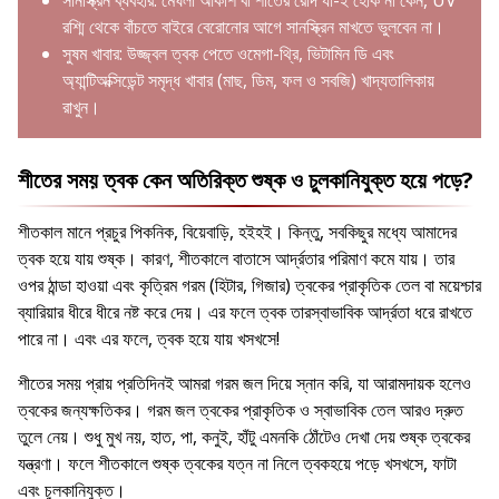
রশ্মি থেকে বাঁচতে বাইরে বেরোনোর আগে সানস্ক্রিন মাখতে ভুলবেন না।
সুষম খাবার: উজ্জ্বল ত্বক পেতে ওমেগা-থ্রি, ভিটামিন ডি এবং
অ্যান্টিঅক্সিডেন্ট সমৃদ্ধ খাবার (মাছ, ডিম, ফল ও সবজি) খাদ্যতালিকায়
রাখুন।
শীতের সময় ত্বক কেন অতিরিক্ত শুষ্ক ও চুলকানিযুক্ত হয়ে পড়ে?
শীতকাল মানে প্রচুর পিকনিক, বিয়েবাড়ি, হইহই। কিন্তু, সবকিছুর মধ্যে আমাদের
ত্বক হয়ে যায় শুষ্ক। কারণ, শীতকালে বাতাসে আর্দ্রতার পরিমাণ কমে যায়। তার
ওপর ঠান্ডা হাওয়া এবং কৃত্রিম গরম (হিটার, গিজার) ত্বকের প্রাকৃতিক তেল বা ময়েশ্চার
ব্যারিয়ার ধীরে ধীরে নষ্ট করে দেয়। এর ফলে ত্বক তারস্বাভাবিক আর্দ্রতা ধরে রাখতে
পারে না। এবং এর ফলে, ত্বক হয়ে যায় খসখসে!
শীতের সময় প্রায় প্রতিদিনই আমরা গরম জল দিয়ে স্নান করি, যা আরামদায়ক হলেও
ত্বকের জন্যক্ষতিকর। গরম জল ত্বকের প্রাকৃতিক ও স্বাভাবিক তেল আরও দ্রুত
তুলে নেয়। শুধু মুখ নয়, হাত, পা, কনুই, হাঁটু এমনকি ঠোঁটেও দেখা দেয় শুষ্ক ত্বকের
যন্ত্রণা। ফলে শীতকালে শুষ্ক ত্বকের যত্ন না নিলে ত্বকহয়ে পড়ে খসখসে, ফাটা
এবং চুলকানিযুক্ত।