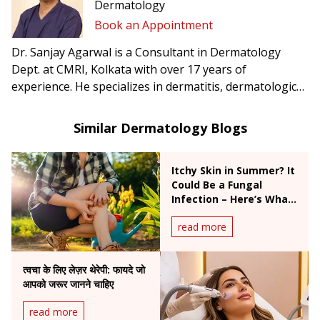
Dermatology
Book an Appointment
Dr. Sanjay Agarwal is a Consultant in Dermatology
Dept. at CMRI, Kolkata with over 17 years of
experience. He specializes in dermatitis, dermatological
surgery, photodermatology, genitourinary
dermatology, cutaneous gynaecology, and
Similar Dermatology Blogs
dermatopathology.
Itchy Skin in Summer? It
Could Be a Fungal
Infection – Here’s What
to Do
read more
त्वचा के लिए लेज़र थेरेपी: फायदे जो
आपको जरूर जानने चाहिए
read more