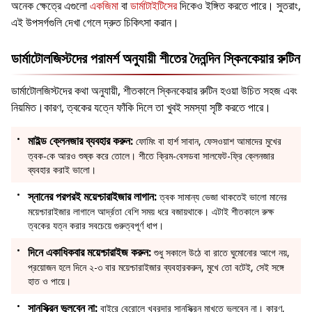
অনেক ক্ষেত্রে এগুলো
একজিমা
বা
ডার্মাটাইটিসের
দিকেও ইঙ্গিত করতে পারে। সুতরাং,
এই উপসর্গগুলি দেখা গেলে দ্রুত চিকিৎসা করান।
ডার্মাটোলজিস্টদের পরামর্শ অনুযায়ী শীতের দৈনন্দিন স্কিনকেয়ার রুটিন
ডার্মাটোলজিস্টদের কথা অনুযায়ী, শীতকালে স্কিনকেয়ার রুটিন হওয়া উচিত সহজ এবং
নিয়মিত।কারণ, ত্বকের যত্নে ফাঁকি দিলে তা খুবই সমস্যা সৃষ্টি করতে পারে।
মাইল্ড ক্লেনজার ব্যবহার করুন:
ফোমিং বা হার্শ সাবান, ফেসওয়াশ আমাদের মুখের
ত্বক-কে আরও শুষ্ক করে তোলে। শীতে ক্রিম-বেসডবা সালফেট-ফ্রি ক্লেনজার
ব্যবহার করাই ভালো।
স্নানের পরপরই ময়েশ্চারাইজার লাগান:
ত্বক সামান্য ভেজা থাকতেই ভালো মানের
ময়েশ্চারাইজার লাগালে আর্দ্রতা বেশি সময় ধরে বজায়থাকে। এটাই শীতকালে রুক্ষ
ত্বকের যত্ন করার সবচেয়ে গুরুত্বপূর্ণ ধাপ।
দিনে একাধিকবার ময়েশ্চারাইজ করুন:
শুধু সকালে উঠে বা রাতে ঘুমোনোর আগে নয়,
প্রয়োজন হলে দিনে ২-৩ বার ময়েশ্চারাইজার ব্যবহারকরুন, মুখে তো বটেই, সেই সঙ্গে
হাত ও পায়ে।
সানস্ক্রিন ভুলবেন না:
বাইরে বেরোলে খবরদার সানস্ক্রিন মাখতে ভুলবেন না। কারণ,