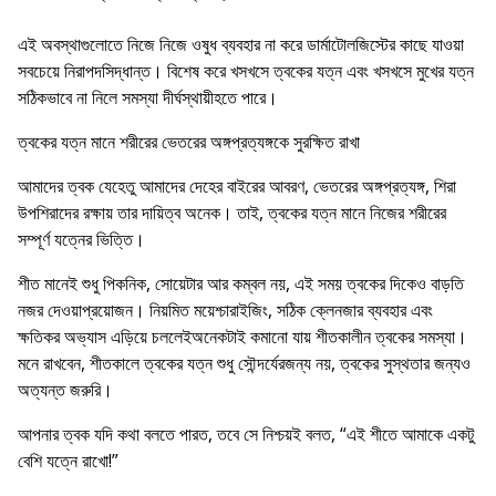
এই অবস্থাগুলোতে নিজে নিজে ওষুধ ব্যবহার না করে ডার্মাটোলজিস্টের কাছে যাওয়া
সবচেয়ে নিরাপদসিদ্ধান্ত। বিশেষ করে খসখসে ত্বকের যত্ন এবং খসখসে মুখের যত্ন
সঠিকভাবে না নিলে সমস্যা দীর্ঘস্থায়ীহতে পারে।
ত্বকের যত্ন মানে শরীরের ভেতরের অঙ্গপ্রত্যঙ্গকে সুরক্ষিত রাখা
আমাদের ত্বক যেহেতু আমাদের দেহের বাইরের আবরণ, ভেতরের অঙ্গপ্রত্যঙ্গ, শিরা
উপশিরাদের রক্ষায় তার দায়িত্ব অনেক। তাই, ত্বকের যত্ন মানে নিজের শরীরের
সম্পূর্ণ যত্নের ভিত্তি।
শীত মানেই শুধু পিকনিক, সোয়েটার আর কম্বল নয়, এই সময় ত্বকের দিকেও বাড়তি
নজর দেওয়াপ্রয়োজন। নিয়মিত ময়েশ্চারাইজিং, সঠিক ক্লেনজার ব্যবহার এবং
ক্ষতিকর অভ্যাস এড়িয়ে চললেইঅনেকটাই কমানো যায় শীতকালীন ত্বকের সমস্যা।
মনে রাখবেন, শীতকালে ত্বকের যত্ন শুধু সৌন্দর্যেরজন্য নয়, ত্বকের সুস্থতার জন্যও
অত্যন্ত জরুরি।
আপনার ত্বক যদি কথা বলতে পারত, তবে সে নিশ্চয়ই বলত, “এই শীতে আমাকে একটু
বেশি যত্নে রাখো!”