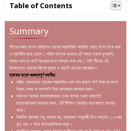
Table of Contents
Summary
শীতের শুষ্ক বাতাস আমাদের ত্বকের স্বাভাবিক আর্দ্রতা কেড়ে নিয়ে তাকে রুক্ষ
ও প্রাণহীন করে তোলে। সঠিক যত্নের অভাবে এই সময়ে ত্বকে চুলকানি,
লালচে ভাব বা ফেটে যাওয়ার মতো সমস্যা দেখা দেয়। তাই শীতের এই
দিনগুলোতে ত্বকের বিশেষ সুরক্ষা ও বাড়তি যত্নের প্রয়োজন।
ত্বকের যত্নে গুরুত্বপূর্ণ করণীয়:
মাইল্ড ক্লেনজার: ত্বকের স্বাভাবিক তেল ধরে রাখতে হার্শ সাবানের বদলে
ক্রিম-বেসড বা সালফেট-ফ্রি ক্লেনজার ব্যবহার করুন।
স্নানের পরপরই ময়েশ্চারাইজার: ত্বক হালকা ভেজা থাকতেই
ময়েশ্চারাইজার ব্যবহার করুন, এটি দীর্ঘক্ষণ আর্দ্রতা ধরে রাখতে সাহায্য
করে।
নিয়মিত ব্যবহার: শুধু একবার নয়, প্রয়োজন অনুযায়ী দিনে অন্তত ২-৩ বার
মুখ, হাত ও পায়ে ময়েশ্চারাইজার মাখুন।
সানস্ক্রিন ব্যবহার: মেঘলা আকাশ বা শীতের রোদ যা-ই হোক না কেন, UV