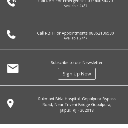
Call RBH For Emergencies
07340054470
Available 24*7
Call RBH For Appointments
08062136530
Available 24*7
Subscribe to our Newsletter
Sign Up Now
Rukmani Birla Hospital, Gopalpura Bypass
Road, Near Triveni Bridge Gopalpura,
Jaipur, RJ - 302018