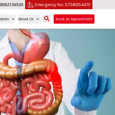
8062136530
Emergency No:
07340054470
tients
About Us
Book an Appointment