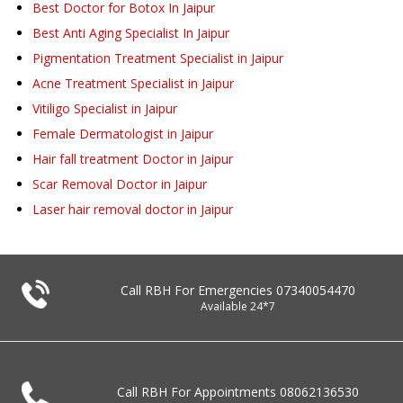
Best Doctor for Botox In Jaipur
Best Anti Aging Specialist In Jaipur
Pigmentation Treatment Specialist in Jaipur
Acne Treatment Specialist in Jaipur
Vitiligo Specialist in Jaipur
Female Dermatologist in Jaipur
Hair fall treatment Doctor in Jaipur
Scar Removal Doctor in Jaipur
Laser hair removal doctor in Jaipur
Call RBH For Emergencies
07340054470
Available 24*7
Call RBH For Appointments
08062136530