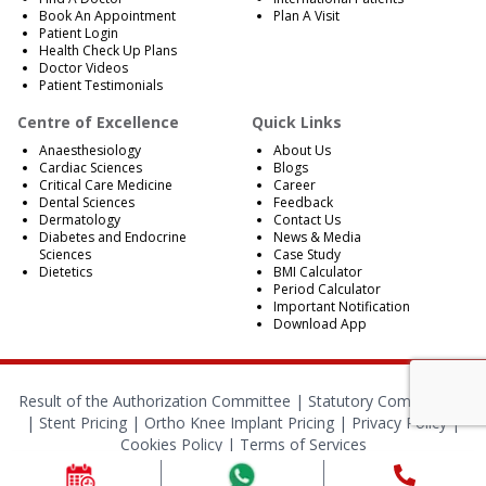
Book An Appointment
Plan A Visit
Patient Login
Health Check Up Plans
Doctor Videos
Patient Testimonials
Centre of Excellence
Quick Links
Anaesthesiology
About Us
Cardiac Sciences
Blogs
Critical Care Medicine
Career
Dental Sciences
Feedback
Dermatology
Contact Us
Diabetes and Endocrine
News & Media
Sciences
Case Study
Dietetics
BMI Calculator
Period Calculator
Important Notification
Download App
Result of the Authorization Committee |
Statutory Compliances
|
Stent Pricing
|
Ortho Knee Implant Pricing
|
Privacy Policy
|
Cookies Policy
|
Terms of Services
© 2024 RBH Jaipur. All Rights Reserved.