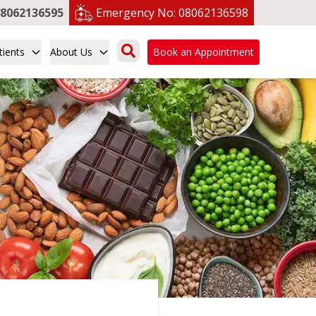
8062136595
Emergency No:
08062136598
tients
About Us
Book an Appointment