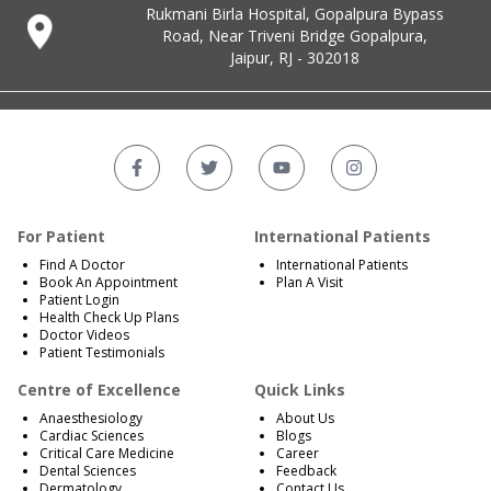
Rukmani Birla Hospital, Gopalpura Bypass
Road, Near Triveni Bridge Gopalpura,
Jaipur, RJ - 302018
For Patient
International Patients
Find A Doctor
International Patients
Book An Appointment
Plan A Visit
Patient Login
Health Check Up Plans
Doctor Videos
Patient Testimonials
Centre of Excellence
Quick Links
Anaesthesiology
About Us
Cardiac Sciences
Blogs
Critical Care Medicine
Career
Dental Sciences
Feedback
Dermatology
Contact Us