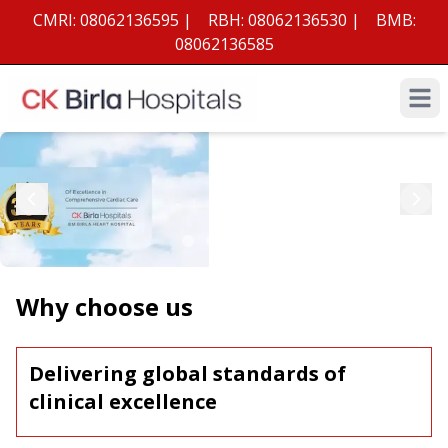
CMRI:
08062136595
|
RBH:
08062136530
|
BMB:
08062136585
Open 
Why choose us
Delivering global standards of
clinical excellence