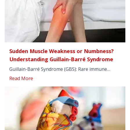
Sudden Muscle Weakness or Numbness?
Understanding Guillain-Barré Syndrome
Guillain-Barré Syndrome (GBS): Rare immune
attack on nerves causing tingling, leg weakness,
Read More
numbness, or paralysis after infections like flu.
Spot early symptoms, diagnosis (nerve tests, spinal
tap), treatments (IVIG, plasma exchange), recovery
tips. Act fast—early care prevents complications
and aids full recovery.