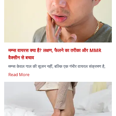
मम्प्स वायरस क्या है? लक्षण, फैलने का तरीका और MMR
वैक्सीन से बचाव
मम्प्स केवल गाल की सूजन नहीं, बल्कि एक गंभीर वायरल संक्रमण है,
जो अंगों को प्रभावित कर सकता है।
Read More
संक्रमित व्यक्ति के छींकने, खांसने या लार के संपर्क से यह तेजी से
फैलता है।
MMR वैक्सीन (एमएमआर टीके) ही इस बीमारी से बचने का एकमात्र
और सबसे प्रभावी तरीका है।
समय पर पहचान और चिकित्सकीय परामर्श जटिलताओं जैसे सुनने की
शक्ति खोना या मस्तिष्क शोथ (Meningitis) से बचा सकता है।